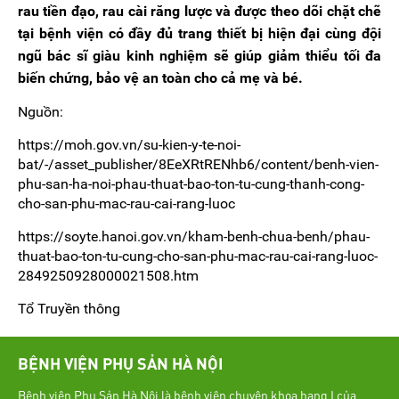
rau tiền đạo, rau cài răng lược và được theo dõi chặt chẽ
tại bệnh viện có đầy đủ trang thiết bị hiện đại cùng đội
ngũ bác sĩ giàu kinh nghiệm sẽ giúp giảm thiểu tối đa
biến chứng, bảo vệ an toàn cho cả mẹ và bé.
Nguồn:
https://moh.gov.vn/su-kien-y-te-noi-
bat/-/asset_publisher/8EeXRtRENhb6/content/benh-vien-
phu-san-ha-noi-phau-thuat-bao-ton-tu-cung-thanh-cong-
cho-san-phu-mac-rau-cai-rang-luoc
https://soyte.hanoi.gov.vn/kham-benh-chua-benh/phau-
thuat-bao-ton-tu-cung-cho-san-phu-mac-rau-cai-rang-luoc-
2849250928000021508.htm
Tổ Truyền thông
BỆNH VIỆN PHỤ SẢN HÀ NỘI
Bệnh viện Phụ Sản Hà Nội là bệnh viện chuyên khoa hạng I của