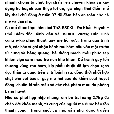
nhanh chóng tổ chức hội chẩn liên chuyên khoa và xây
dựng kế hoạch can thiệp tối ưu, lựa chọn thời điểm mổ
lấy thai chủ động ở tuần 37 để đảm bảo an toàn cho cả
mẹ và thai nhi.
Ca mổ được thực hiện bởi ThS.BSCKII. Đỗ Khắc Huỳnh –
Phó Giám đốc Bệnh viện và BSCKII. Vương Đức Hinh
cùng ê-kíp phẫu thuật, gây mê hồi sức. Trong quá trình
mổ, các bác sĩ ghi nhận bánh rau bám sâu vào mặt trước
tử cung và bàng quang, hệ thống mạch máu phức tạp
khiến việc cầm máu trở nên khó khăn. Để tránh gây tổn
thương vùng rau bám, kíp phẫu thuật đã lựa chọn rạch
dọc thân tử cung trên vị trí bánh rau, đồng thời phối hợp
chặt chẽ với bác sĩ gây mê hồi sức để kiểm soát huyết
động, chuẩn bị sẵn máu và các chế phẩm máu dự phòng
băng huyết.
Nhờ sự phối hợp nhịp nhàng, em bé trai nặng 2,7kg đã
chào đời khỏe mạnh, tử cung của người mẹ được bảo tồn
thành công. Trong suốt ca mổ, sản phụ được truyền