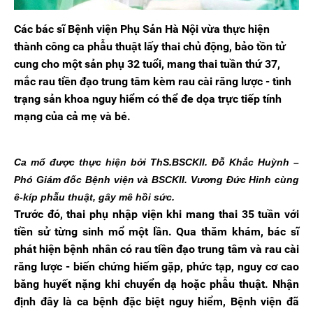
Các bác sĩ Bệnh viện Phụ Sản Hà Nội vừa thực hiện
thành công ca phẫu thuật lấy thai chủ động, bảo tồn tử
cung cho một sản phụ 32 tuổi, mang thai tuần thứ 37,
mắc rau tiền đạo trung tâm kèm rau cài răng lược - tình
trạng sản khoa nguy hiểm có thể đe dọa trực tiếp tính
mạng của cả mẹ và bé.
Ca mổ được thực hiện bởi ThS.BSCKII. Đỗ Khắc Huỳnh –
Phó Giám đốc Bệnh viện và BSCKII. Vương Đức Hinh cùng
ê-kíp phẫu thuật, gây mê hồi sức.
Trước đó, thai phụ nhập viện khi mang thai 35 tuần với
tiền sử từng sinh mổ một lần. Qua thăm khám, bác sĩ
phát hiện bệnh nhân có rau tiền đạo trung tâm và rau cài
răng lược - biến chứng hiếm gặp, phức tạp, nguy cơ cao
băng huyết nặng khi chuyển dạ hoặc phẫu thuật. Nhận
định đây là ca bệnh đặc biệt nguy hiểm, Bệnh viện đã