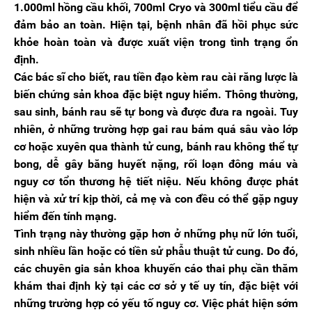
1.000ml hồng cầu khối, 700ml Cryo và 300ml tiểu cầu để
đảm bảo an toàn. Hiện tại, bệnh nhân đã hồi phục sức
khỏe hoàn toàn và được xuất viện trong tình trạng ổn
định.
Các bác sĩ cho biết, rau tiền đạo kèm rau cài răng lược là
biến chứng sản khoa đặc biệt nguy hiểm. Thông thường,
sau sinh, bánh rau sẽ tự bong và được đưa ra ngoài. Tuy
nhiên, ở những trường hợp gai rau bám quá sâu vào lớp
cơ hoặc xuyên qua thành tử cung, bánh rau không thể tự
bong, dễ gây băng huyết nặng, rối loạn đông máu và
nguy cơ tổn thương hệ tiết niệu. Nếu không được phát
hiện và xử trí kịp thời, cả mẹ và con đều có thể gặp nguy
hiểm đến tính mạng.
Tình trạng này thường gặp hơn ở những phụ nữ lớn tuổi,
sinh nhiều lần hoặc có tiền sử phẫu thuật tử cung. Do đó,
các chuyên gia sản khoa khuyến cáo thai phụ cần thăm
khám thai định kỳ tại các cơ sở y tế uy tín, đặc biệt với
những trường hợp có yếu tố nguy cơ. Việc phát hiện sớm