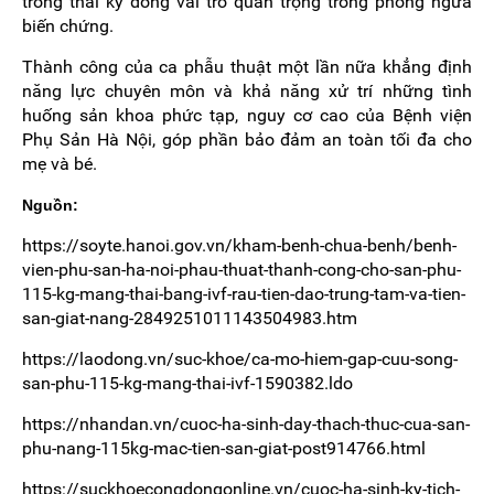
trong thai kỳ đóng vai trò quan trọng trong phòng ngừa
biến chứng.
Thành công của ca phẫu thuật một lần nữa khẳng định
năng lực chuyên môn và khả năng xử trí những tình
huống sản khoa phức tạp, nguy cơ cao của Bệnh viện
Phụ Sản Hà Nội, góp phần bảo đảm an toàn tối đa cho
mẹ và bé.
Nguồn:
https://soyte.hanoi.gov.vn/kham-benh-chua-benh/benh-
vien-phu-san-ha-noi-phau-thuat-thanh-cong-cho-san-phu-
115-kg-mang-thai-bang-ivf-rau-tien-dao-trung-tam-va-tien-
san-giat-nang-2849251011143504983.htm
https://laodong.vn/suc-khoe/ca-mo-hiem-gap-cuu-song-
san-phu-115-kg-mang-thai-ivf-1590382.ldo
https://nhandan.vn/cuoc-ha-sinh-day-thach-thuc-cua-san-
phu-nang-115kg-mac-tien-san-giat-post914766.html
https://suckhoecongdongonline.vn/cuoc-ha-sinh-ky-tich-