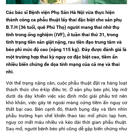
Các bác sĩ Bệnh viện Phụ Sản Hà Nội vừa thực hiện
thành công ca phẫu thuật lấy thai đặc biệt cho sản phụ
B.T.H (36 tuổi, quê Phú Thọ) người mang thai nhờ thụ
tinh trong ống nghiệm (IVF), ở tuần thai thứ 31, trong
tình trạng tiền sản giật nặng, rau tiền đạo trung tâm và
béo phì mức độ cao (nặng 115 kg). Đây được đánh giá là
một trường hợp thai kỳ nguy cơ đặc biệt cao, tiềm ẩn
nhiều biến chứng đe dọa tính mạng của cả mẹ và thai
nhi.
Với thể trạng nặng cân, cuộc phẫu thuật đặt ra hàng loạt
thách thức cho ê-kíp điều trị. Ở sản phụ béo phì, lớp mỡ
dưới da dày khiến việc xác định mốc giải phẫu trở nên
khó khăn, việc gây tê ngoài màng cứng tiềm ẩn nguy cơ
thất bại cao. Bên cạnh đó, thành bụng dày và tầm nhìn
phẫu trường hạn chế khiến thao tác mổ phức tạp hơn,
nguy cơ mất máu nhiều và kéo dài thời gian phẫu thuật.
Sau mổ, người bệnh béo phì cũng dễ gặp biến chứng như