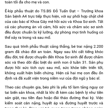
toàn tối đa cho mẹ và con.
Ê-kíp phẫu thuật do TS.BS Đỗ Tuấn Đạt – Trưởng khoa
Sản bệnh A4 trực tiếp thực hiện, với sự phối hợp chặt chẽ
của các bác sĩ Khoa Gây mê hồi sức và Khoa Sơ sinh. Tất
cả các phương án vô cảm, hồi sức và chăm sóc sơ sinh
đều được chuẩn bị kỹ lưỡng, dự phòng mọi tình huống có
thể xảy ra trong và sau mổ.
Sau quá trình phẫu thuật căng thẳng, bé trai nặng 2.200
gram đã chào đời an toàn. Ngay sau khi cất tiếng khóc
đầu đời, trẻ được chuyển đến Khoa Sơ sinh để được chăm
sóc và theo dõi đặc biệt do sinh non ở tuần 31. Sản phụ
được hồi sức tích cực sau mổ, sức khỏe tiến triển tốt,
không xuất hiện biến chứng. Hiện cả hai mẹ con đều ổn
định và đã xuất viện trong niềm vui của đội ngũ y bác sĩ.
Theo các chuyên gia, béo phì là yếu tố làm tăng nguy cơ
tai biến sản khoa, nhất là khi đi kèm các bệnh lý như tiền
sản giật, rau tiền đạo hoặc đái tháo đường thai kỳ. Việc
kiểm soát cân nặng, huyết áp và đường huyết trước và