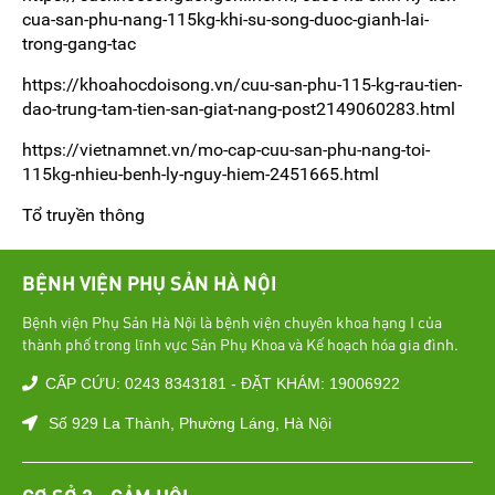
cua-san-phu-nang-115kg-khi-su-song-duoc-gianh-lai-
trong-gang-tac
https://khoahocdoisong.vn/cuu-san-phu-115-kg-rau-tien-
dao-trung-tam-tien-san-giat-nang-post2149060283.html
https://vietnamnet.vn/mo-cap-cuu-san-phu-nang-toi-
115kg-nhieu-benh-ly-nguy-hiem-2451665.html
Tổ truyền thông
BỆNH VIỆN PHỤ SẢN HÀ NỘI
Bệnh viện Phụ Sản Hà Nội là bệnh viện chuyên khoa hạng I của
thành phố trong lĩnh vực Sản Phụ Khoa và Kế hoạch hóa gia đình.
CẤP CỨU: 0243 8343181 - ĐẶT KHÁM: 19006922
Số 929 La Thành, Phường Láng, Hà Nội