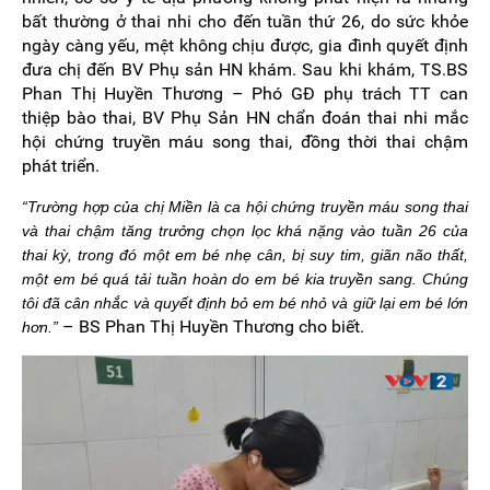
bất thường ở thai nhi cho đến tuần thứ 26, do sức khỏe
ngày càng yếu, mệt không chịu được, gia đình quyết định
đưa chị đến BV Phụ sản HN khám. Sau khi khám, TS.BS
Phan Thị Huyền Thương – Phó GĐ phụ trách TT can
thiệp bào thai, BV Phụ Sản HN chẩn đoán thai nhi mắc
hội chứng truyền máu song thai, đồng thời thai chậm
phát triển.
“Trường hợp của chị Miền là ca hội chứng truyền máu song thai
và thai chậm tăng trưởng chọn lọc khá nặng vào tuần 26 của
thai kỳ, trong đó một em bé nhẹ cân, bị suy tim, giãn não thất,
một em bé quá tải tuần hoàn do em bé kia truyền sang. Chúng
tôi đã cân nhắc và quyết định bỏ em bé nhỏ và giữ lại em bé lớn
– BS Phan Thị Huyền Thương cho biết.
hơn.”