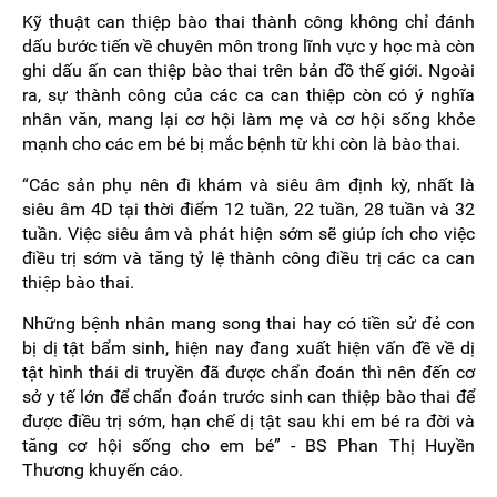
Kỹ thuật can thiệp bào thai thành công không chỉ đánh
dấu bước tiến về chuyên môn trong lĩnh vực y học mà còn
ghi dấu ấn can thiệp bào thai trên bản đồ thế giới. Ngoài
ra, sự thành công của các ca can thiệp còn có ý nghĩa
nhân văn, mang lại cơ hội làm mẹ và cơ hội sống khỏe
mạnh cho các em bé bị mắc bệnh từ khi còn là bào thai.
“Các sản phụ nên đi khám và siêu âm định kỳ, nhất là
siêu âm 4D tại thời điểm 12 tuần, 22 tuần, 28 tuần và 32
tuần. Việc siêu âm và phát hiện sớm sẽ giúp ích cho việc
điều trị sớm và tăng tỷ lệ thành công điều trị các ca can
thiệp bào thai.
Những bệnh nhân mang song thai hay có tiền sử đẻ con
bị dị tật bẩm sinh, hiện nay đang xuất hiện vấn đề về dị
tật hình thái di truyền đã được chẩn đoán thì nên đến cơ
sở y tế lớn để chẩn đoán trước sinh can thiệp bào thai để
được điều trị sớm, hạn chế dị tật sau khi em bé ra đời và
tăng cơ hội sống cho em bé” - BS Phan Thị Huyền
Thương khuyến cáo.