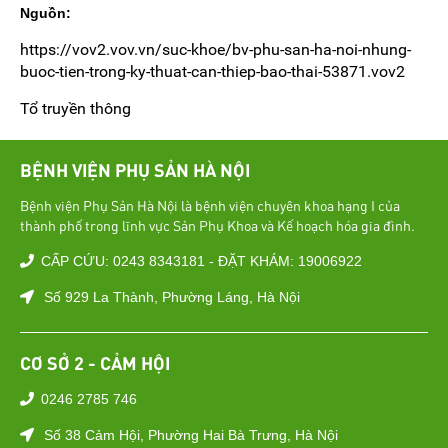
Nguồn:
https://vov2.vov.vn/suc-khoe/bv-phu-san-ha-noi-nhung-
buoc-tien-trong-ky-thuat-can-thiep-bao-thai-53871.vov2
Tổ truyền thông
BỆNH VIỆN PHỤ SẢN HÀ NỘI
Bệnh viện Phụ Sản Hà Nội là bệnh viện chuyên khoa hạng I của
thành phố trong lĩnh vực Sản Phụ Khoa và Kế hoạch hóa gia đình.
CẤP CỨU: 0243 8343181 - ĐẶT KHÁM: 19006922
Số 929 La Thành, Phường Láng, Hà Nội
CƠ SỞ 2 - CẢM HỘI
0246 2785 746
Số 38 Cảm Hội, Phường Hai Bà Trưng, Hà Nội