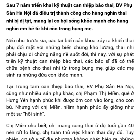
Sau 7 năm triển khai kỹ thuật can thiệp bào thai, BV Phụ
Sản Hà Nội đã điều trị thành công cho hàng nghìn thai
nhi bị dị tật, mang lại cơ hội sống khỏe mạnh cho hàng
nghìn em bé từ khi còn trong bụng mẹ.
Nếu như trước kia, các tai biến sản khoa xảy ra khiến thai
phụ đối mặt với những biến chứng khó lường, thai nhi
phải chịu di chứng nặng nề suốt đời, thì nay, với sự phát
triển kỹ thuật can thiệp bào thai, các bác sĩ đã có thể
chữa bệnh cho thai nhi từ trong bụng mẹ, giúp các mẹ
sinh ra những đứa con khỏe mạnh.
Tại Trung tâm can thiệp bào thai, BV Phụ Sản Hà Nội,
cũng như nhiều sản phụ khác, chị Phạm Thị Miền, quê ở
Hưng Yên hạnh phúc khi được ôm con vào lòng, cho con
bú. Nhưng với chị Miền, niềm hạnh phúc ấy giống như
một sự “hồi sinh”.
Chị Miền cho biết, chị mang song thai ở độ tuổi gần 40
nên rất lo lắng, chị tuân thủ việc khám thai đầy đủ. Tuy
nhiên, cơ sở y tế địa phương không phát hiện ra những