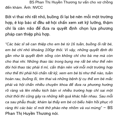
BS Phan Thị Huyền Thương tư vấn cho vợ chồng
đến khám. Ảnh: NVCC
Bởi vì thai nhi rất nhỏ, buồng ối lại bé nên mỗi một trường
hợp, ê kip bác sĩ đều sẽ hội chẩn xem xét kỹ lưỡng, thậm
chí là cân não để đưa ra quyết định chọn lựa phương
pháp can thiệp phù hợp.
“Các bác sĩ sẽ can thiệp cho em bé từ 16 tuần, buồng ối rất bé,
em bé chỉ nhỏ khoảng 100gr thôi. Vì vậy, những quyết định đó
gần như là quyết định sống còn không chỉ cho bà mẹ mà còn
cho thai nhi. Những thao tác trong bụng mẹ rất bé như thế nên
đòi hỏi thao tác phải tỉ mỉ, cẩn thận nên với mỗi một trường hợp
như thế thì phải hội chẩn rất kỹ, xem em bé bị như thế nào, tuần
hoàn rau, buồng ối, tim thai và những bệnh lý cụ thể em bé mắc
phải và hội chẩn nhiều chuyên khoa để đưa ra phương hướng
rõ ràng và lên nhiều kịch bản vì nhiều trường hợp chỉ sai một
chút thôi thì cũng gây ra những kết quả khác hẳn nhau. Sau mỗi
ca sau phẫu thuật, khám lại thấy em bé có biểu hiện hồi phục rõ
– BS
ràng thì các bác sĩ mới thở phào nhẹ nhõm và vui mừng”
Phan Thị Huyền Thương nói.