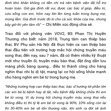
đình khó khăn không có tiền chi trả nên bệnh viện đã hỗ trợ
hoàn toàn. Giờ gia đình rất vui, được các bác sĩ giúp, điều trị,
cứu sống con em, hôm nay lớn lên từng tuần trong bụng mẹ,
mừng lắm. Gia đình trước đó lo cho cả sức khỏe của mẹ, nhưng
– Chị Miền xúc động chia sẻ.
bây giờ thì yên tâm rồi”
Trao đổi với phóng viên VOV2, BS Phan Thị Huyền
Thương cho biết: năm 2018, Trung tâm can thiệp bào
thai, BV Phụ sản Hà Nội đã thực hiện ca can thiệp bào
thai đầu tiên với trường hợp mắc hội chứng truyền máu
song thai, đến nay, sau 7 năm, đã có thêm nhiều kỹ thuật
mới như truyền ối, truyền máu bào thai, đặt ống dẫn lưu
màng phổi, bàng quang… điều trị thành công cho hàng
nghìn thai nhi bị dị tật, mang lại cơ hội sống khỏe mạnh
cho hàng nghìn em bé từ trong bụng mẹ.
“Những trường hợp can thiệp bào thai, bác sĩ hướng tới phần lớn
các em bé bị bệnh hay dị tật, nếu bệnh đấy không chữa thì em
bé tử vong. Ví dụ trong hội chứng truyền máu song thai nếu
không điều trị thì tỷ lệ em bé tử vong là 90%, 10% sống còn lại
thì 30-40% em bé sẽ tổn thương não, khi sinh ra đời sẽ ảnh