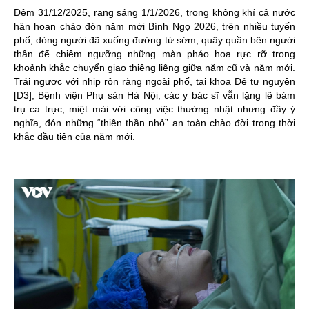
Đêm 31/12/2025, rạng sáng 1/1/2026, trong không khí cả nước
hân hoan chào đón năm mới Bính Ngọ 2026, trên nhiều tuyến
phố, dòng người đã xuống đường từ sớm, quây quần bên người
thân để chiêm ngưỡng những màn pháo hoa rực rỡ trong
khoảnh khắc chuyển giao thiêng liêng giữa năm cũ và năm mới.
Trái ngược với nhịp rộn ràng ngoài phố, tại khoa Đẻ tự nguyện
[D3], Bệnh viện Phụ sản Hà Nội, các y bác sĩ vẫn lặng lẽ bám
trụ ca trực, miệt mài với công việc thường nhật nhưng đầy ý
nghĩa, đón những “thiên thần nhỏ” an toàn chào đời trong thời
khắc đầu tiên của năm mới.