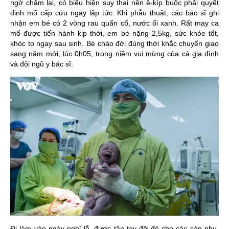
ngờ chậm lại, có biểu hiện suy thai nên ê-kíp buộc phải quyết
định mổ cấp cứu ngay lập tức. Khi phẫu thuật, các bác sĩ ghi
nhận em bé có 2 vòng rau quấn cổ, nước ối xanh. Rất may ca
mổ được tiến hành kịp thời, em bé nặng 2,5kg, sức khỏe tốt,
khóc to ngay sau sinh. Bé chào đời đúng thời khắc chuyển giao
sang năm mới, lúc 0h05, trong niềm vui mừng của cả gia đình
và đội ngũ y bác sĩ.
Đi làm vào ngày nghỉ lễ, được tận tay đỡ đẻ cho các sản phụ,