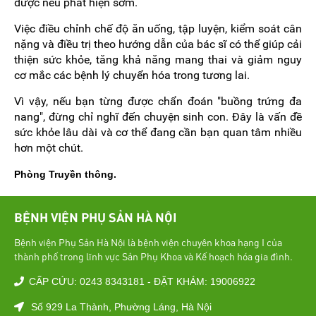
được nếu phát hiện sớm.
Việc điều chỉnh chế độ ăn uống, tập luyện, kiểm soát cân
nặng và điều trị theo hướng dẫn của bác sĩ có thể giúp cải
thiện sức khỏe, tăng khả năng mang thai và giảm nguy
cơ mắc các bệnh lý chuyển hóa trong tương lai.
Vì vậy, nếu bạn từng được chẩn đoán "buồng trứng đa
nang", đừng chỉ nghĩ đến chuyện sinh con. Đây là vấn đề
sức khỏe lâu dài và cơ thể đang cần bạn quan tâm nhiều
hơn một chút.
Phòng Truyền thông.
BỆNH VIỆN PHỤ SẢN HÀ NỘI
Bệnh viện Phụ Sản Hà Nội là bệnh viện chuyên khoa hạng I của
thành phố trong lĩnh vực Sản Phụ Khoa và Kế hoạch hóa gia đình.
CẤP CỨU: 0243 8343181 - ĐẶT KHÁM: 19006922
Số 929 La Thành, Phường Láng, Hà Nội