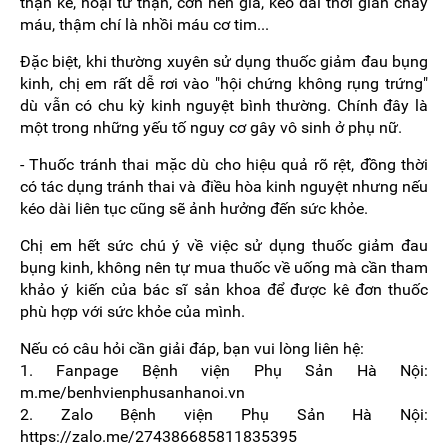
thận kẽ, hoại tử thận, cơn hen giả, kéo dài thời gian chảy
máu, thậm chí là nhồi máu cơ tim...
Đặc biệt, khi thường xuyên sử dụng thuốc giảm đau bụng
kinh, chị em rất dễ rơi vào "hội chứng không rụng trứng"
dù vẫn có chu kỳ kinh nguyệt bình thường. Chính đây là
một trong những yếu tố nguy cơ gây vô sinh ở phụ nữ.
- Thuốc tránh thai mặc dù cho hiệu quả rõ rệt, đồng thời
có tác dụng tránh thai và điều hòa kinh nguyệt nhưng nếu
kéo dài liên tục cũng sẽ ảnh hưởng đến sức khỏe.
Chị em hết sức chú ý về việc sử dụng thuốc giảm đau
bụng kinh, không nên tự mua thuốc về uống mà cần tham
khảo ý kiến của bác sĩ sản khoa để được kê đơn thuốc
phù hợp với sức khỏe của mình.
Nếu có câu hỏi cần giải đáp, bạn vui lòng liên hệ:
1. Fanpage Bệnh viện Phụ Sản Hà Nội:
m.me/benhvienphusanhanoi.vn
2. Zalo Bệnh viện Phụ Sản Hà Nội:
https://zalo.me/274386685811835395