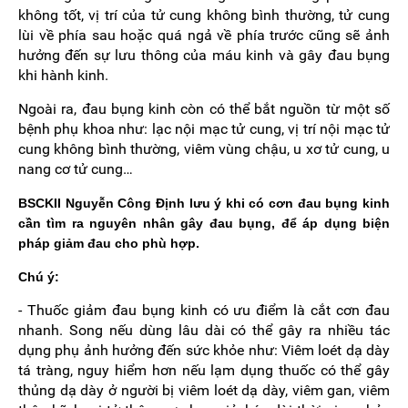
không tốt, vị trí của tử cung không bình thường, tử cung
lùi về phía sau hoặc quá ngả về phía trước cũng sẽ ảnh
hưởng đến sự lưu thông của máu kinh và gây đau bụng
khi hành kinh.
Ngoài ra, đau bụng kinh còn có thể bắt nguồn từ một số
bệnh phụ khoa như: lạc nội mạc tử cung, vị trí nội mạc tử
cung không bình thường, viêm vùng chậu, u xơ tử cung, u
nang cơ tử cung…
BSCKII Nguyễn Công Định lưu ý khi có cơn đau bụng kinh
cần tìm ra nguyên nhân gây đau bụng, để áp dụng biện
pháp giảm đau cho phù hợp.
Chú ý:
- Thuốc giảm đau bụng kinh có ưu điểm là cắt cơn đau
nhanh. Song nếu dùng lâu dài có thể gây ra nhiều tác
dụng phụ ảnh hưởng đến sức khỏe như: Viêm loét dạ dày
tá tràng, nguy hiểm hơn nếu lạm dụng thuốc có thể gây
thủng dạ dày ở người bị viêm loét dạ dày, viêm gan, viêm