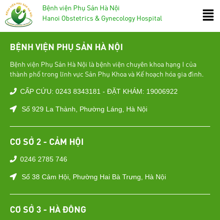
Bệnh viện Phụ Sản Hà Nội
Hanoi Obstetrics & Gynecology Hospital
BỆNH VIỆN PHỤ SẢN HÀ NỘI
Bệnh viện Phụ Sản Hà Nội là bệnh viện chuyên khoa hạng I của
thành phố trong lĩnh vực Sản Phụ Khoa và Kế hoạch hóa gia đình.
CẤP CỨU: 0243 8343181 - ĐẶT KHÁM: 19006922
Số 929 La Thành, Phường Láng, Hà Nội
CƠ SỞ 2 - CẢM HỘI
0246 2785 746
Số 38 Cảm Hội, Phường Hai Bà Trưng, Hà Nội
CƠ SỞ 3 - HÀ ĐÔNG