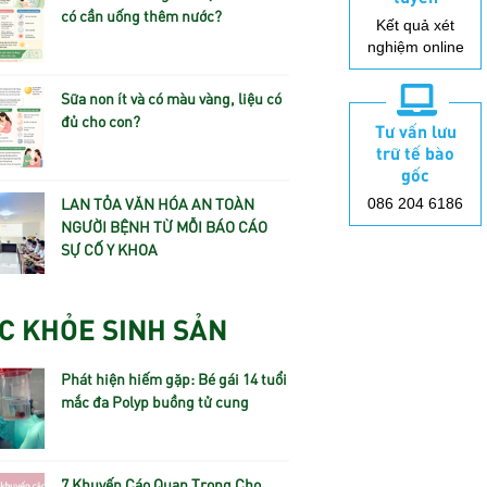
có cần uống thêm nước?
Kết quả xét
nghiệm online
Sữa non ít và có màu vàng, liệu có
đủ cho con?
Tư vấn lưu
trữ tế bào
gốc
LAN TỎA VĂN HÓA AN TOÀN
086 204 6186
NGƯỜI BỆNH TỪ MỖI BÁO CÁO
SỰ CỐ Y KHOA
C KHỎE SINH SẢN
Phát hiện hiếm gặp: Bé gái 14 tuổi
mắc đa Polyp buồng tử cung
7 Khuyến Cáo Quan Trọng Cho