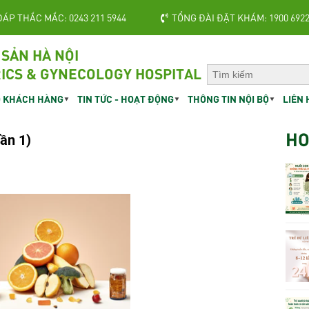
ĐÁP THẮC MẮC: 0243 211 5944
TỔNG ĐÀI ĐẶT KHÁM: 1900 692
 SẢN HÀ NỘI
ICS & GYNECOLOGY HOSPITAL
 KHÁCH HÀNG
TIN TỨC - HOẠT ĐỘNG
THÔNG TIN NỘI BỘ
LIÊN 
HO
ần 1)