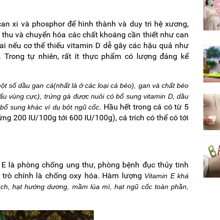
can xi và phosphor để hình thành và duy trì hệ xương,
 thu và chuyển hóa các chất khoáng cần thiết như can
hai nếu cơ thể thiếu vitamin D dễ gây các hậu quả như
 Trong tự nhiên, rất ít thực phẩm có lượng đáng kể
ột số dầu gan cá(nhất là ở các loại cá béo), gan và chất béo
gấu vùng cực), trứng gà được nuôi có bổ sung vitamin D, dầu
. Hầu hết trong cá có từ 5
 bổ sung khác ví dụ bột ngũ cốc
 200 IU/100g tới 600 IU/100g), cá trích có thể có tới
E là phòng chống ung thư, phòng bệnh đục thủy tinh
vai trò chính là chống oxy hóa. Hàm lượng
Vitamin E khá
hạch, hạt hướng dương, mầm lúa mì, hạt ngũ cốc toàn phần,