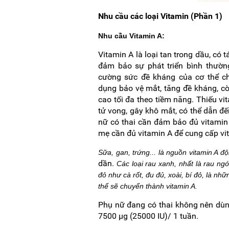
Nhu cầu các loại Vitamin (Phần 1)
Nhu cầu Vitamin A:
Vitamin A là loại tan trong dầu, có
đảm bảo sự phát triển bình thườn
cường sức đề kháng của cơ thể ch
dụng bảo vệ mắt, tăng đề kháng, cò
cao tối đa theo tiềm năng. Thiếu vi
tử vong, gây khô mắt, có thể dẫn đế
nữ có thai cần đảm bảo đủ vitamin 
mẹ cần đủ vitamin A để cung cấp vi
Sữa, gan, trứng... là nguồn vitamin A đ
dần.
Các loại rau xanh, nhất là rau n
đỏ như cà rốt, đu đủ, xoài, bí đỏ, là nhữ
thể sẽ chuyển thành vitamin A.
Phụ nữ đang có thai không nên dùn
7500 µg (25000 IU)/ 1 tuần.