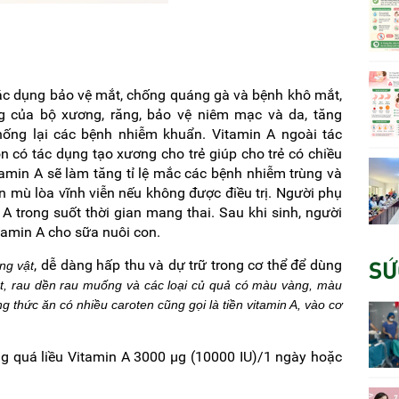
 tác dụng bảo vệ mắt, chống quáng gà và bệnh khô mắt,
g của bộ xương, răng, bảo vệ niêm mạc và da, tăng
ống lại các bệnh nhiễm khuẩn. Vitamin A ngoài tác
n có tác dụng tạo xương cho trẻ giúp cho trẻ có chiều
tamin A sẽ làm tăng tỉ lệ mắc các bệnh nhiễm trùng và
n mù lòa vĩnh viễn nếu không được điều trị. Người phụ
A trong suốt thời gian mang thai. Sau khi sinh, người
tamin A cho sữa nuôi con.
SỨ
, dễ dàng hấp thu và dự trữ trong cơ thể để dùng
ộng vật
gót, rau dền rau muống và các loại củ quả có màu vàng, màu
ng thức ăn có nhiều caroten cũng gọi là tiền vitamin A, vào cơ
g quá liều Vitamin A 3000 µg (10000 IU)/1 ngày hoặc