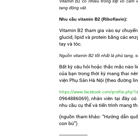
Vitamin B1 có nhiều trong lớp vỏ cám v
tạng động vật.
Nhu cầu vitamin B2 (Riboflavin):
Vitamin B2 tham gia vào sự chuyển
glucid, lipid và protein bằng các en
tay và tóc.
Nguồn vitamin B2 tốt nhất là phủ tạng, 
Bất kỳ câu hỏi hoặc thắc mắc nào l
của bạn trong thời kỳ mang thai nê
viện Phụ Sản Hà Nội (theo đường li
https://www.facebook.com/profile.php?
0964886069), nhân viên tại đây có
nhu cầu cụ thể và tiến trình mang th
(nguồn tham khảo: “Hướng dẫn quốc
con bú”)
-----------------------