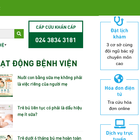
2
CẤP CỨU KHẨN CẤP
Đặt lịch
khám
024 3834 3181
HỆ
3 cơ sở cùng
đội ngũ bác sỹ
chuyên môn
ẠT ĐỘNG BỆNH VIỆN
cao
Nuôi con bằng sữa mẹ không phải
là việc riêng của người mẹ
Hóa đơn điện
tử
Tra cứu hóa
Trẻ bú liên tục có phải là dấu hiệu
đơn online
mẹ ít sữa?
Dịch vụ trực
Trẻ dưới 6 tháng bú mẹ hoàn toàn
tuyến