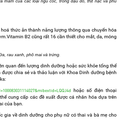
à mầm của các loại ngũ cốc, trong đậu đỗ, thịt nạc và phủ
 hoá thức ăn thành năng lượng thông qua chuyển hóa
zym.Vitamin B2 cũng rất 16 cần thiết cho mắt, da, móng
sữa, rau xanh, phô mai và trứng.
iên quan đến lượng dinh dưỡng hoặc sức khỏe tổng thể
n được chia sẻ và thảo luận với Khoa Dinh dưỡng bệnh
nks:
id=100083031114027&mibextid=LQQJ4d
hoặc số điện thoại
 thể cung cấp các đề xuất được cá nhân hóa dựa trên
ai của bạn.
 gia về dinh dưỡng cho phụ nữ có thai và bà mẹ cho