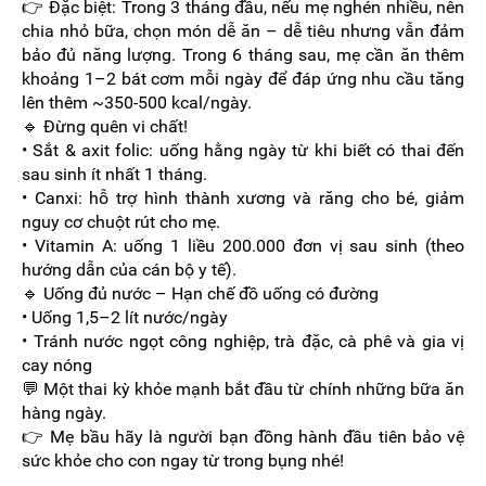
👉 Đặc biệt: Trong 3 tháng đầu, nếu mẹ nghén nhiều, nên
chia nhỏ bữa, chọn món dễ ăn – dễ tiêu nhưng vẫn đảm
bảo đủ năng lượng. Trong 6 tháng sau, mẹ cần ăn thêm
khoảng 1–2 bát cơm mỗi ngày để đáp ứng nhu cầu tăng
lên thêm ~350-500 kcal/ngày.
🔹 Đừng quên vi chất!
• Sắt & axit folic: uống hằng ngày từ khi biết có thai đến
sau sinh ít nhất 1 tháng.
• Canxi: hỗ trợ hình thành xương và răng cho bé, giảm
nguy cơ chuột rút cho mẹ.
• Vitamin A: uống 1 liều 200.000 đơn vị sau sinh (theo
hướng dẫn của cán bộ y tế).
🔹 Uống đủ nước – Hạn chế đồ uống có đường
• Uống 1,5–2 lít nước/ngày
• Tránh nước ngọt công nghiệp, trà đặc, cà phê và gia vị
cay nóng
💬 Một thai kỳ khỏe mạnh bắt đầu từ chính những bữa ăn
hàng ngày.
👉 Mẹ bầu hãy là người bạn đồng hành đầu tiên bảo vệ
sức khỏe cho con ngay từ trong bụng nhé!