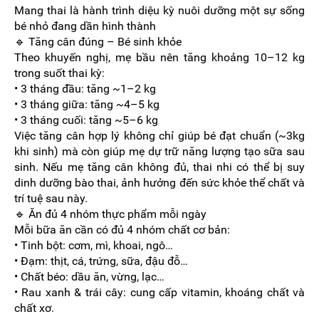
Mang thai là hành trình diệu kỳ nuôi dưỡng một sự sống
bé nhỏ đang dần hình thành
🔹 Tăng cân đúng – Bé sinh khỏe
Theo khuyến nghị, mẹ bầu nên tăng khoảng 10–12 kg
trong suốt thai kỳ:
• 3 tháng đầu: tăng ~1–2 kg
• 3 tháng giữa: tăng ~4–5 kg
• 3 tháng cuối: tăng ~5–6 kg
Việc tăng cân hợp lý không chỉ giúp bé đạt chuẩn (~3kg
khi sinh) mà còn giúp mẹ dự trữ năng lượng tạo sữa sau
sinh. Nếu mẹ tăng cân không đủ, thai nhi có thể bị suy
dinh dưỡng bào thai, ảnh hưởng đến sức khỏe thể chất và
trí tuệ sau này.
🔹 Ăn đủ 4 nhóm thực phẩm mỗi ngày
Mỗi bữa ăn cần có đủ 4 nhóm chất cơ bản:
• Tinh bột: cơm, mì, khoai, ngô…
• Đạm: thịt, cá, trứng, sữa, đậu đỗ…
• Chất béo: dầu ăn, vừng, lạc…
• Rau xanh & trái cây: cung cấp vitamin, khoáng chất và
chất xơ.