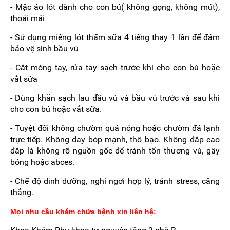
- Mặc áo lót dành cho con bú( không gọng, không mút),
thoải mái
- Sử dụng miếng lót thấm sữa 4 tiếng thay 1 lần để đảm
bảo vệ sinh bầu vú
- Cắt móng tay, rửa tay sạch trước khi cho con bú hoặc
vắt sữa
- Dùng khăn sạch lau đầu vú và bầu vú trước và sau khi
cho con bú hoặc vắt sữa.
- Tuyệt đối không chườm quá nóng hoặc chườm đá lạnh
trực tiếp. Không day bóp mạnh, thô bạo. Không đắp cao
đắp lá không rõ nguồn gốc để tránh tổn thương vú, gây
bỏng hoặc abces.
- Chế độ dinh dưỡng, nghỉ ngơi hợp lý, tránh stress, căng
thẳng.
Mọi nhu cầu khám chữa bệnh xin liên hệ: