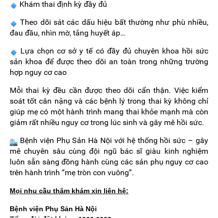
Khám thai định kỳ đầy đủ
Theo dõi sát các dấu hiệu bất thường như phù nhiều,
đau đầu, nhìn mờ, tăng huyết áp…
Lựa chọn cơ sở y tế có đầy đủ chuyên khoa hồi sức
sản khoa để được theo dõi an toàn trong những trường
hợp nguy cơ cao
Mỗi thai kỳ đều cần được theo dõi cẩn thận. Việc kiểm
soát tốt cân nặng và các bệnh lý trong thai kỳ không chỉ
giúp mẹ có một hành trình mang thai khỏe mạnh mà còn
giảm rất nhiều nguy cơ trong lúc sinh và gây mê hồi sức.
Bệnh viện Phụ Sản Hà Nội với hệ thống hồi sức – gây
mê chuyên sâu cùng đội ngũ bác sĩ giàu kinh nghiệm
luôn sẵn sàng đồng hành cùng các sản phụ nguy cơ cao
trên hành trình “mẹ tròn con vuông”.
Mọi nhu cầu thăm khám xin liên hệ:
Bệnh viện Phụ Sản Hà Nội