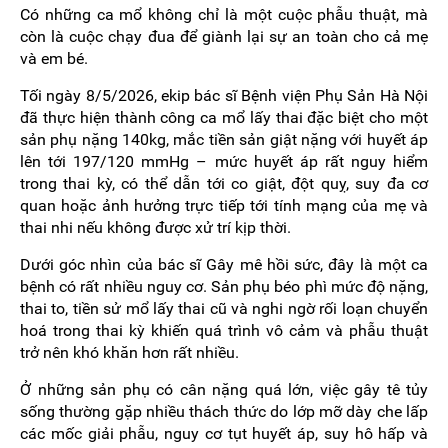
Có những ca mổ không chỉ là một cuộc phẫu thuật, mà
còn là cuộc chạy đua để giành lại sự an toàn cho cả mẹ
và em bé.
Tối ngày 8/5/2026, ekip bác sĩ Bệnh viện Phụ Sản Hà Nội
đã thực hiện thành công ca mổ lấy thai đặc biệt cho một
sản phụ nặng 140kg, mắc tiền sản giật nặng với huyết áp
lên tới 197/120 mmHg – mức huyết áp rất nguy hiểm
trong thai kỳ, có thể dẫn tới co giật, đột quỵ, suy đa cơ
quan hoặc ảnh hưởng trực tiếp tới tính mạng của mẹ và
thai nhi nếu không được xử trí kịp thời.
Dưới góc nhìn của bác sĩ Gây mê hồi sức, đây là một ca
bệnh có rất nhiều nguy cơ. Sản phụ béo phì mức độ nặng,
thai to, tiền sử mổ lấy thai cũ và nghi ngờ rối loạn chuyển
hoá trong thai kỳ khiến quá trình vô cảm và phẫu thuật
trở nên khó khăn hơn rất nhiều.
Ở những sản phụ có cân nặng quá lớn, việc gây tê tủy
sống thường gặp nhiều thách thức do lớp mỡ dày che lấp
các mốc giải phẫu, nguy cơ tụt huyết áp, suy hô hấp và