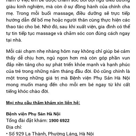
giàu kinh nghiệm, mà còn ở sự đồng hành của chính cha
mẹ. Trong mỗi buổi massage, điều dưỡng sẽ trực tiếp
hướng dẫn để bố mẹ hoặc người thân cùng thực hiện các
thao tác cho bé. Nhờ đó, sau khi xuất viện, gia đình có thể
tự tin tiếp tục massage và chăm sóc con đúng cách ngay
tại nhà.
Mỗi cái chạm nhẹ nhàng hôm nay không chỉ giúp bé cảm
thấy dễ chịu hơn, ngủ ngon hơn mà còn góp phần vun
đắp nền tảng cho sự phát triển khỏe mạnh và hạnh phúc
của trẻ trong những năm tháng đầu đời. Đó cũng chính là
một trong những giá trị mà Bệnh viện Phụ Sản Hà Nội
mong muốn mang đến cho mỗi em bé ngay từ khi cất
tiếng khóc chào đời.
Mọi nhu cầu thăm khám xin liên hệ:
Bệnh viện Phụ Sản Hà Nội
Tổng đài đặt khám:
1900 6922
Địa chỉ:
• Số 929 La Thành, Phường Láng, Hà Nội