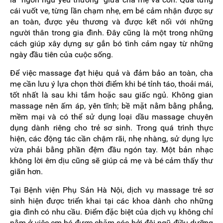
cái vuốt ve, từng lần chạm nhẹ, em bé cảm nhận được sự
an toàn, được yêu thương và được kết nối với những
người thân trong gia đình. Đây cũng là một trong những
cách giúp xây dựng sự gắn bó tình cảm ngay từ những
ngày đầu tiên của cuộc sống.
Để việc massage đạt hiệu quả và đảm bảo an toàn, cha
mẹ cần lưu ý lựa chọn thời điểm khi bé tỉnh táo, thoải mái,
tốt nhất là sau khi tắm hoặc sau giấc ngủ. Không gian
massage nên ấm áp, yên tĩnh; bề mặt nằm bằng phẳng,
mềm mại và có thể sử dụng loại dầu massage chuyên
dụng dành riêng cho trẻ sơ sinh. Trong quá trình thực
hiện, các động tác cần chậm rãi, nhẹ nhàng, sử dụng lực
vừa phải bằng phần đệm đầu ngón tay. Một bản nhạc
không lời êm dịu cũng sẽ giúp cả mẹ và bé cảm thấy thư
giãn hơn.
Tại Bệnh viện Phụ Sản Hà Nội, dịch vụ massage trẻ sơ
sinh hiện được triển khai tại các khoa dành cho những
gia đình có nhu cầu. Điểm đặc biệt của dịch vụ không chỉ
nằm ở việc em bé được chăm sóc bởi đội ngũ điều dưỡng