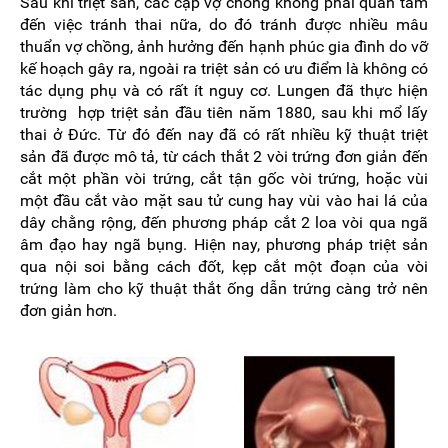
Sau khi triệt sản, các cặp vợ chồng không phải quan tâm
đến việc tránh thai nữa, do đó tránh được nhiều mâu
thuẩn vợ chồng, ảnh hưởng đến hạnh phúc gia đình do vỡ
kế hoạch gây ra, ngoài ra triệt sản có ưu điểm là không có
tác dụng phụ và có rất ít nguy cơ. Lungen đã thực hiện
trường hợp triệt sản đầu tiên năm 1880, sau khi mổ lấy
thai ở Đức. Từ đó đến nay đã có rất nhiều kỹ thuật triệt
sản đã được mô tả, từ cách thắt 2 vòi trứng đơn giản đến
cắt một phần vòi trứng, cắt tận gốc vòi trứng, hoặc vùi
một đầu cắt vào mặt sau tử cung hay vùi vào hai lá của
dây chằng rộng, đến phương pháp cắt 2 loa vòi qua ngã
âm đạo hay ngã bụng. Hiện nay, phương pháp triệt sản
qua nội soi bằng cách đốt, kẹp cắt một đoạn của vòi
trứng làm cho kỹ thuật thắt ống dẫn trứng càng trở nên
đơn giản hơn.