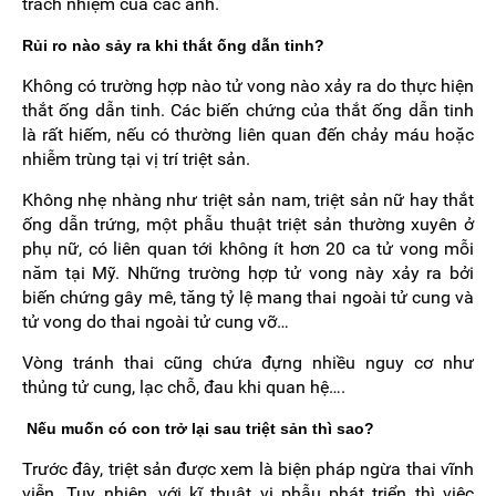
trách nhiệm của các anh.
Rủi ro nào sảy ra khi thắt ống dẫn tinh?
Không có trường hợp nào tử vong nào xảy ra do thực hiện
thắt ống dẫn tinh. Các biến chứng của thắt ống dẫn tinh
là rất hiếm, nếu có thường liên quan đến chảy máu hoặc
nhiễm trùng tại vị trí triệt sản.
Không nhẹ nhàng như triệt sản nam, triệt sản nữ hay thắt
ống dẫn trứng, một phẫu thuật triệt sản thường xuyên ở
phụ nữ, có liên quan tới không ít hơn 20 ca tử vong mỗi
năm tại Mỹ. Những trường hợp tử vong này xảy ra bởi
biến chứng gây mê, tăng tỷ lệ mang thai ngoài tử cung và
tử vong do thai ngoài tử cung vỡ…
Vòng tránh thai cũng chứa đựng nhiều nguy cơ như
thủng tử cung, lạc chỗ, đau khi quan hệ….
Nếu muốn có con trở lại sau triệt sản thì sao?
Trước đây, triệt sản được xem là biện pháp ngừa thai vĩnh
viễn. Tuy nhiên, với kĩ thuật vi phẫu phát triển thì việc