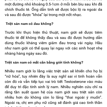
một đường nhỏ khoảng 0.5-1cm ở mỗi bên bìu sau khi đã
chích thuốc tê. Ống dẫn tinh sẽ được bộc lộ ra ngoài da
và sau đó được “khóa” lại trong một nốt nhạc.
Triệt sản nam có đau không?
Trước khi thực hiện thủ thuật, nam giới sẽ được tiêm
thuốc tê để không thấy đau và sau đó được hướng dẫn
dùng thuốc kháng viêm giảm đau trong vài ngày. Hầu
như nam giới có thể quay lại ngay với các sinh hoạt nhẹ
nhàng hàng ngày sau đó.
Triệt sản nam có mất cân bằng giới tính không?
Nhiều nam giới lo lắng việc triệt sản sẽ khiến cho họ bị
“nữ hóa”, tuy nhiên đây là suy nghĩ sai vì tinh hoàn vẫn
còn đó và vẫn tiếp tục vai trò tiết Testosterone vào máu
để duy trì đặc tính sinh lý nam. Nhiều nghiên cứu chỉ ra
rằng tần suất quan hệ của nam giới sau triệt sản còn
nhiều hơn do không còn lo lắng “thai ngoài ý muốn”.
Ngoài ra, chị em phụ nữ cũng sẽ đánh giá cao tinh thần