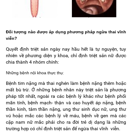
Đối tượng nào được áp dụng phương pháp ngừa thai vĩnh
viễn?
Quyết định triệt sản ngày nay hầu hết là tự nguyện, tuy
nhiên về phương diện y khoa, chỉ định triệt sản nữ được
chia thành 4 nhóm chính:
Những bệnh nội khoa thực thụ:
Bệnh tim nặng mà thai nghén làm bệnh nặng thêm hoặc
mất bù trừ. Ở những bệnh nhân này triệt sản là phương
pháp tốt nhất, ngoài ra các bệnh lý khác như bệnh phổi
mãn tính, bệnh mạch- thận và cao huyết áp nặng, bệnh
thần kinh, tâm thần nặng, ung thư sinh dục nữ, ung thư
vú hoặc mắc các bệnh lý về máu, bệnh về gen mà các
cặp nam nữ mắc phải cho ra đời trẻ dị dạng là những
trường hợp có chỉ định triệt sản để ngừa thai vĩnh viễn.