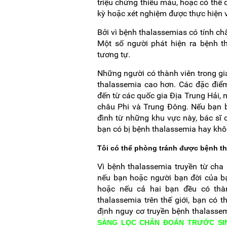
triệu chứng thiếu máu, hoặc có thể 
kỳ hoặc xét nghiệm được thực hiện v
Bởi vì bệnh thalassemias có tính chất
Một số người phát hiện ra bệnh t
tương tự.
Những người có thành viên trong gia
thalassemia cao hơn. Các đặc điể
đến từ các quốc gia Địa Trung Hải, 
châu Phi và Trung Đông. Nếu bạn b
đình từ những khu vực này, bác sĩ
bạn có bị bệnh thalassemia hay khô
Tôi có thể phòng tránh được bệnh t
Vì bệnh thalassemia truyền từ cha 
nếu bạn hoặc người bạn đời của bạ
hoặc nếu cả hai bạn đều có thà
thalassemia trên thế giới, bạn có 
định nguy cơ truyền bệnh thalassem
SÀNG LỌC CHẨN ĐOÁN TRƯỚC SIN