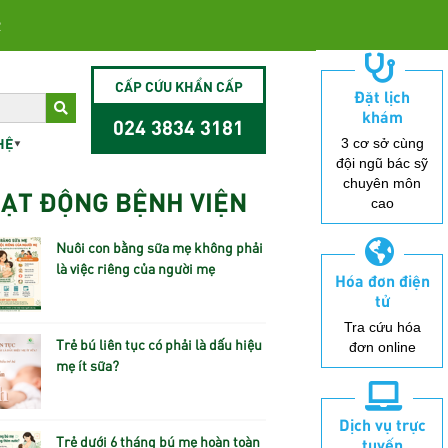
2
CẤP CỨU KHẨN CẤP
Đặt lịch
khám
024 3834 3181
HỆ
3 cơ sở cùng
đội ngũ bác sỹ
chuyên môn
ẠT ĐỘNG BỆNH VIỆN
cao
Nuôi con bằng sữa mẹ không phải
là việc riêng của người mẹ
Hóa đơn điện
tử
Tra cứu hóa
Trẻ bú liên tục có phải là dấu hiệu
đơn online
mẹ ít sữa?
Dịch vụ trực
Trẻ dưới 6 tháng bú mẹ hoàn toàn
tuyến