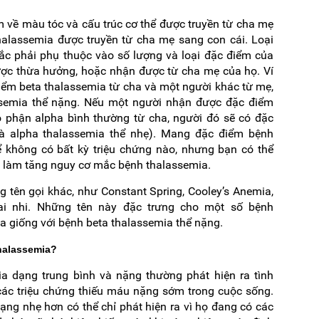
về màu tóc và cấu trúc cơ thể được truyền từ cha mẹ
halassemia được truyền từ cha mẹ sang con cái. Loại
c phải phụ thuộc vào số lượng và loại đặc điểm của
ợc thừa hưởng, hoặc nhận được từ cha mẹ của họ. Ví
ểm beta thalassemia từ cha và một người khác từ mẹ,
semia thể nặng. Nếu một người nhận được đặc điểm
 phận alpha bình thường từ cha, người đó sẽ có đặc
là alpha thalassemia thể nhẹ). Mang đặc điểm bệnh
ể không có bất kỳ triệu chứng nào, nhưng bạn có thể
à làm tăng nguy cơ mắc bệnh thalassemia.
g tên gọi khác, như Constant Spring, Cooley’s Anemia,
ai nhi. Những tên này đặc trưng cho một số bệnh
ia giống với bệnh beta thalassemia thể nặng.
halassemia?
 dạng trung bình và nặng thường phát hiện ra tình
 các triệu chứng thiếu máu nặng sớm trong cuộc sống.
ng nhẹ hơn có thể chỉ phát hiện ra vì họ đang có các