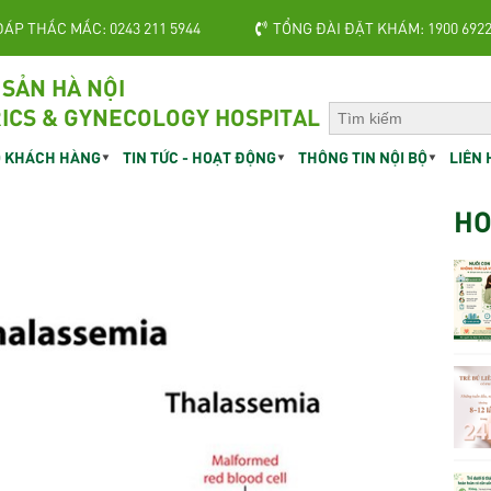
ĐÁP THẮC MẮC: 0243 211 5944
TỔNG ĐÀI ĐẶT KHÁM: 1900 692
 SẢN HÀ NỘI
ICS & GYNECOLOGY HOSPITAL
 KHÁCH HÀNG
TIN TỨC - HOẠT ĐỘNG
THÔNG TIN NỘI BỘ
LIÊN 
HO