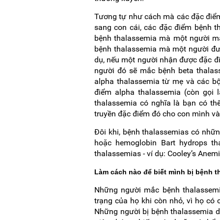
Tương tự như cách mà các đặc điểm 
sang con cái, các đặc điểm bệnh t
bệnh thalassemia mà một người mắ
bệnh thalassemia mà một người đư
dụ, nếu một người nhận được đặc đi
người đó sẽ mắc bệnh beta thalas
alpha thalassemia từ mẹ và các bộ
điểm alpha thalassemia (còn gọi 
thalassemia có nghĩa là bạn có th
truyền đặc điểm đó cho con mình v
Đôi khi, bệnh thalassemias có nhữn
hoặc hemoglobin Bart hydrops th
thalassemias - ví dụ: Cooley’s Anem
Làm cách nào để biết mình bị bệnh t
Những người mắc bệnh thalassemia
trạng của họ khi còn nhỏ, vì họ có
Những người bị bệnh thalassemia dạ