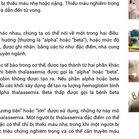
 bị thiếu máu nhẹ hoặc nặng. Thiếu máu nghiêm trọng
và dẫn đến tử vong.
khác nhau, chúng ta có thể nói về một trong hai điều:
 hưởng (thường là “alpha” hoặc “beta”), hoặc mức độ
, được ghi nhận. bằng các từ như đặc điểm, nhà cung
huyên ngành.
 tế bào trong cơ thể, được tạo thành từ hai phần khác
hi bệnh thalassemia được gọi là “alpha” hoặc “beta”,
obin không được tạo ra. Nếu phần alpha hoặc beta
 đủ các khối xây dựng để tạo ra lượng hemoglobin bình
lpha thalassemia. Beta thấp được gọi là bệnh beta
phương tiện” hoặc “lớn” được sử dụng, những từ này mô
alassemia. Một người bị thalassemia đặc điểm có thể
c có thể chỉ bị thiếu máu nhẹ, trong khi một người bị
c triệu chứng nghiêm trọng và có thể cần truyền máu