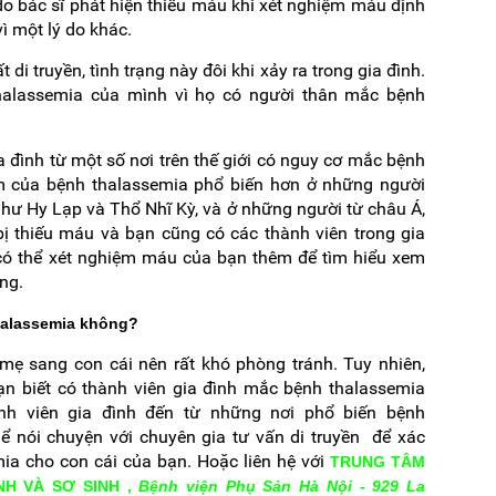
do bác sĩ phát hiện thiếu máu khi xét nghiệm máu định
ì một lý do khác.
 di truyền, tình trạng này đôi khi xảy ra trong gia đình.
halassemia của mình vì họ có người thân mắc bệnh
 đình từ một số nơi trên thế giới có nguy cơ mắc bệnh
m của bệnh thalassemia phổ biến hơn ở những người
như Hy Lạp và Thổ Nhĩ Kỳ, và ở những người từ châu Á,
ị thiếu máu và bạn cũng có các thành viên trong gia
 có thể xét nghiệm máu của bạn thêm để tìm hiểu xem
ng.
halassemia không?
mẹ sang con cái nên rất khó phòng tránh. Tuy nhiên,
n biết có thành viên gia đình mắc bệnh thalassemia
nh viên gia đình đến từ những nơi phổ biến bệnh
thể nói chuyện với chuyên gia tư vấn di truyền để xác
ia cho con cái của bạn. Hoặc liên hệ với
TRUNG TÂM
H VÀ SƠ SINH ,
Bệnh viện Phụ Sản Hà Nội - 929 La