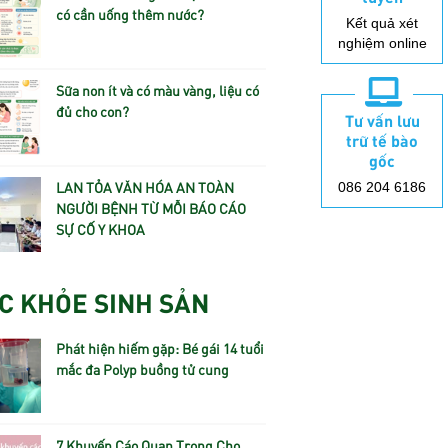
có cần uống thêm nước?
Kết quả xét
nghiệm online
Sữa non ít và có màu vàng, liệu có
đủ cho con?
Tư vấn lưu
trữ tế bào
gốc
LAN TỎA VĂN HÓA AN TOÀN
086 204 6186
NGƯỜI BỆNH TỪ MỖI BÁO CÁO
SỰ CỐ Y KHOA
C KHỎE SINH SẢN
Phát hiện hiếm gặp: Bé gái 14 tuổi
mắc đa Polyp buồng tử cung
7 Khuyến Cáo Quan Trọng Cho