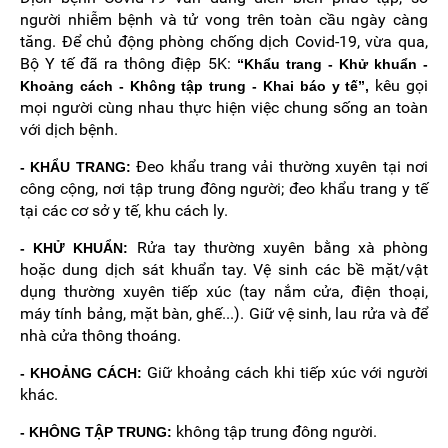
người nhiễm bệnh và tử vong trên toàn cầu ngày càng
tăng. Để chủ động phòng chống dịch Covid-19, vừa qua,
Bộ Y tế đã ra thông điệp 5K:
“Khẩu trang - Khử khuẩn -
kêu gọi
Khoảng cách - Không tập trung - Khai báo y tế”
,
mọi người cùng nhau thực hiện việc chung sống an toàn
với dịch bệnh.
Đeo khẩu trang vải thường xuyên tại nơi
- KHẨU TRANG:
công cộng, nơi tập trung đông người; đeo khẩu trang y tế
tại các cơ sở y tế, khu cách ly.
Rửa tay thường xuyên bằng xà phòng
- KHỬ KHUẨN:
hoặc dung dịch sát khuẩn tay. Vệ sinh các bề mặt/vật
dụng thường xuyên tiếp xúc (tay nắm cửa, điện thoại,
máy tính bảng, mặt bàn, ghế...). Giữ vệ sinh, lau rửa và để
nhà cửa thông thoáng.
Giữ khoảng cách khi tiếp xúc với người
- KHOẢNG CÁCH:
khác.
không tập trung đông người.
- KHÔNG TẬP TRUNG: