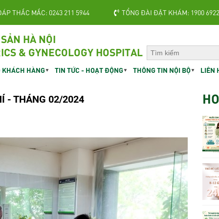
ĐÁP THẮC MẮC: 0243 211 5944
TỔNG ĐÀI ĐẶT KHÁM: 1900 692
 SẢN HÀ NỘI
ICS & GYNECOLOGY HOSPITAL
 KHÁCH HÀNG
TIN TỨC - HOẠT ĐỘNG
THÔNG TIN NỘI BỘ
LIÊN 
HO
Í - THÁNG 02/2024