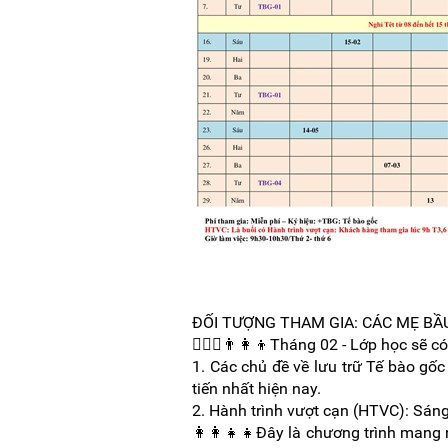
ĐỐI TƯỢNG THAM GIA: CÁC MẸ BẦU 
👩‍❤️‍👨👨‍👩‍👦Tháng 02 - Lớp học sẽ 
1. Các chủ đề về lưu trữ Tế bào gố
tiến nhất hiện nay.
2. Hành trình vượt cạn (HTVC): Sáng
👩‍👩‍👧‍👧Đây là chương trình mang