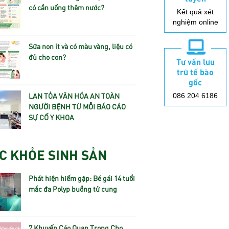
có cần uống thêm nước?
Kết quả xét
nghiệm online
Sữa non ít và có màu vàng, liệu có
đủ cho con?
Tư vấn lưu
trữ tế bào
gốc
LAN TỎA VĂN HÓA AN TOÀN
086 204 6186
NGƯỜI BỆNH TỪ MỖI BÁO CÁO
SỰ CỐ Y KHOA
C KHỎE SINH SẢN
Phát hiện hiếm gặp: Bé gái 14 tuổi
mắc đa Polyp buồng tử cung
7 Khuyến Cáo Quan Trọng Cho