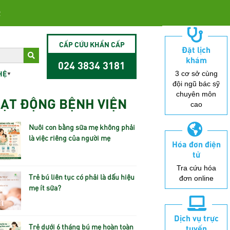
2
CẤP CỨU KHẨN CẤP
Đặt lịch
khám
024 3834 3181
HỆ
3 cơ sở cùng
đội ngũ bác sỹ
chuyên môn
ẠT ĐỘNG BỆNH VIỆN
cao
Nuôi con bằng sữa mẹ không phải
là việc riêng của người mẹ
Hóa đơn điện
tử
Tra cứu hóa
Trẻ bú liên tục có phải là dấu hiệu
đơn online
mẹ ít sữa?
Dịch vụ trực
Trẻ dưới 6 tháng bú mẹ hoàn toàn
tuyến