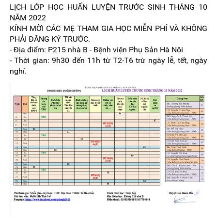
LỊCH LỚP HỌC HUẤN LUYỆN TRƯỚC SINH THÁNG 10
NĂM 2022
KÍNH MỜI CÁC MẸ THAM GIA HỌC MIỄN PHÍ VÀ KHÔNG
PHẢI ĐĂNG KÝ TRƯỚC.
- Địa điểm: P215 nhà B - Bệnh viện Phụ Sản Hà Nội
- Thời gian: 9h30 đến 11h từ T2-T6 trừ ngày lễ, tết, ngày
nghỉ.