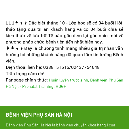
👩‍❤️‍👨👨‍👩‍👦Đặc biệt tháng 10 - Lớp học sẽ có 04 buổi Hội
thảo tặng quà tri ân khách hàng và có 04 buổi chia sẻ
kiến thức về lưu trữ Tế bào gốc đem lại góc nhìn mới về
phương pháp chữa bệnh tiên tiến nhất hiện nay.
👩‍👩‍👧‍👧Đây là chương trình mang nhiều giá trị nhân văn
hướng tới những khách hàng đã quan tâm tin tưởng Bệnh
viện.
Điện thoại liên hệ: 0338151515/02437754648
Trân trọng cảm ơn!
Fanpage chính thức:
Huấn luyện trước sinh, Bệnh viện Phụ Sản
Hà Nội. - Prenatal Training, HOGH
BỆNH VIỆN PHỤ SẢN HÀ NỘI
Bệnh viện Phụ Sản Hà Nội là bệnh viện chuyên khoa hạng I của