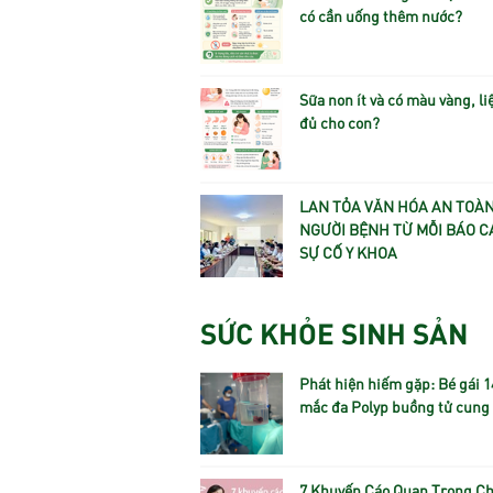
có cần uống thêm nước?
Sữa non ít và có màu vàng, li
đủ cho con?
LAN TỎA VĂN HÓA AN TOÀ
NGƯỜI BỆNH TỪ MỖI BÁO C
SỰ CỐ Y KHOA
SỨC KHỎE SINH SẢN
Phát hiện hiếm gặp: Bé gái 1
mắc đa Polyp buồng tử cung
7 Khuyến Cáo Quan Trọng C