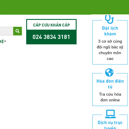
2
CẤP CỨU KHẨN CẤP
Đặt lịch
khám
024 3834 3181
HỆ
3 cơ sở cùng
đội ngũ bác sỹ
chuyên môn
cao
Hóa đơn điện
tử
Tra cứu hóa
đơn online
Dịch vụ trực
tuyến