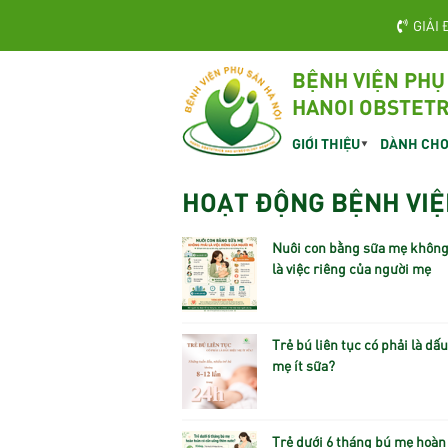
GIẢI 
BỆNH VIỆN PHỤ
HANOI OBSTETR
GIỚI THIỆU
DÀNH CHO
HOẠT ĐỘNG BỆNH VI
Nuôi con bằng sữa mẹ không
là việc riêng của người mẹ
Trẻ bú liên tục có phải là dấ
mẹ ít sữa?
Trẻ dưới 6 tháng bú mẹ hoàn