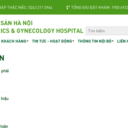
ĐÁP THẮC MẮC: 0243 211 5944
TỔNG ĐÀI ĐẶT KHÁM: 1900 692
 SẢN HÀ NỘI
ICS & GYNECOLOGY HOSPITAL
 KHÁCH HÀNG
TIN TỨC - HOẠT ĐỘNG
THÔNG TIN NỘI BỘ
LIÊN 
ỆN
 phải
u hiệu
 toàn