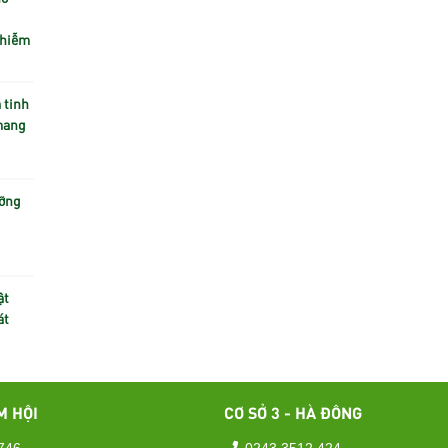
Nhiễm
 tinh
 mang
ưỡng
ật
át
M HỘI
CƠ SỞ 3 - HÀ ĐÔNG
746
0243 3512 424