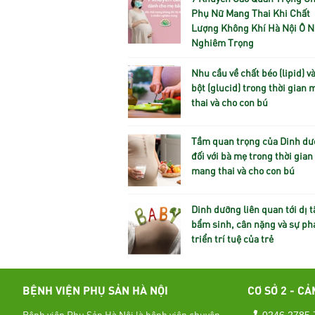
Phụ Nữ Mang Thai Khi Chất
Lượng Không Khí Hà Nội Ô 
Nghiêm Trọng
Nhu cầu về chất béo (lipid) và
bột (glucid) trong thời gian
thai và cho con bú
Tầm quan trọng của Dinh d
đối với bà mẹ trong thời gian
mang thai và cho con bú
Dinh dưỡng liên quan tới dị t
bẩm sinh, cân nặng và sự ph
triển trí tuệ của trẻ
BỆNH VIỆN PHỤ SẢN HÀ NỘI
CƠ SỞ 2 - CẢ
Bệnh viện Phụ Sản Hà Nội là bệnh viện chuyên
0246 2785 