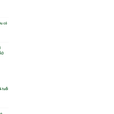
ệu có
N
ÁO
4 tuổi
ho