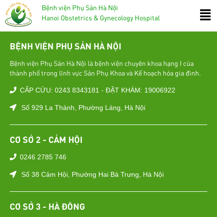
Bệnh viện Phụ Sản Hà Nội
Hanoi Obstetrics & Gynecology Hospital
BỆNH VIỆN PHỤ SẢN HÀ NỘI
Bệnh viện Phụ Sản Hà Nội là bệnh viện chuyên khoa hạng I của
thành phố trong lĩnh vực Sản Phụ Khoa và Kế hoạch hóa gia đình.
CẤP CỨU: 0243 8343181 - ĐẶT KHÁM: 19006922
Số 929 La Thành, Phường Láng, Hà Nội
CƠ SỞ 2 - CẢM HỘI
0246 2785 746
Số 38 Cảm Hội, Phường Hai Bà Trưng, Hà Nội
CƠ SỞ 3 - HÀ ĐÔNG