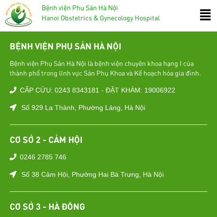
Bệnh viện Phụ Sản Hà Nội
Hanoi Obstetrics & Gynecology Hospital
BỆNH VIỆN PHỤ SẢN HÀ NỘI
Bệnh viện Phụ Sản Hà Nội là bệnh viện chuyên khoa hạng I của
thành phố trong lĩnh vực Sản Phụ Khoa và Kế hoạch hóa gia đình.
CẤP CỨU: 0243 8343181 - ĐẶT KHÁM: 19006922
Số 929 La Thành, Phường Láng, Hà Nội
CƠ SỞ 2 - CẢM HỘI
0246 2785 746
Số 38 Cảm Hội, Phường Hai Bà Trưng, Hà Nội
CƠ SỞ 3 - HÀ ĐÔNG