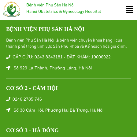
Bệnh viện Phụ Sản Hà Nội
Hanoi Obstetrics & Gynecology Hospital
BỆNH VIỆN PHỤ SẢN HÀ NỘI
Bệnh viện Phụ Sản Hà Nội là bệnh viện chuyên khoa hạng I của
thành phố trong lĩnh vực Sản Phụ Khoa và Kế hoạch hóa gia đình.
CẤP CỨU: 0243 8343181 - ĐẶT KHÁM: 19006922
Số 929 La Thành, Phường Láng, Hà Nội
CƠ SỞ 2 - CẢM HỘI
0246 2785 746
Số 38 Cảm Hội, Phường Hai Bà Trưng, Hà Nội
CƠ SỞ 3 - HÀ ĐÔNG