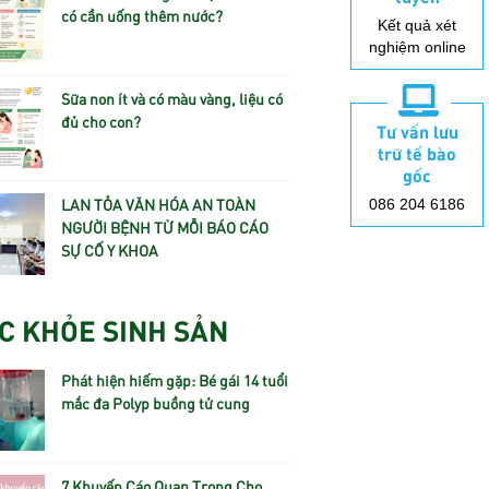
có cần uống thêm nước?
Kết quả xét
nghiệm online
Sữa non ít và có màu vàng, liệu có
đủ cho con?
Tư vấn lưu
trữ tế bào
gốc
LAN TỎA VĂN HÓA AN TOÀN
086 204 6186
NGƯỜI BỆNH TỪ MỖI BÁO CÁO
SỰ CỐ Y KHOA
C KHỎE SINH SẢN
Phát hiện hiếm gặp: Bé gái 14 tuổi
mắc đa Polyp buồng tử cung
7 Khuyến Cáo Quan Trọng Cho