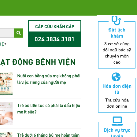
2
CẤP CỨU KHẨN CẤP
Đặt lịch
khám
024 3834 3181
HỆ
3 cơ sở cùng
đội ngũ bác sỹ
chuyên môn
ẠT ĐỘNG BỆNH VIỆN
cao
Nuôi con bằng sữa mẹ không phải
là việc riêng của người mẹ
Hóa đơn điện
tử
Tra cứu hóa
Trẻ bú liên tục có phải là dấu hiệu
đơn online
mẹ ít sữa?
Dịch vụ trực
Trẻ dưới 6 tháng bú mẹ hoàn toàn
tuyến