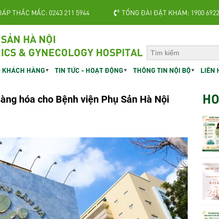
ĐÁP THẮC MẮC: 0243 211 5944
TỔNG ĐÀI ĐẶT KHÁM: 1900 692
 SẢN HÀ NỘI
ICS & GYNECOLOGY HOSPITAL
 KHÁCH HÀNG
TIN TỨC - HOẠT ĐỘNG
THÔNG TIN NỘI BỘ
LIÊN 
HO
hàng hóa cho Bệnh viện Phụ Sản Hà Nội