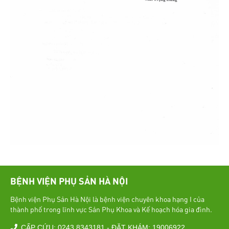
BỆNH VIỆN PHỤ SẢN HÀ NỘI
Bệnh viện Phụ Sản Hà Nội là bệnh viện chuyên khoa hạng I của
thành phố trong lĩnh vực Sản Phụ Khoa và Kế hoạch hóa gia đình.
CẤP CỨU: 0243 8343181 - ĐẶT KHÁM: 19006922