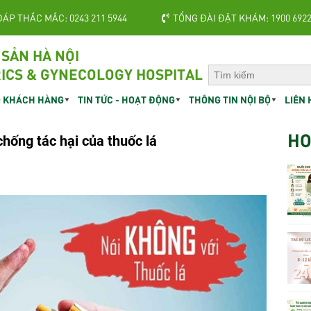
ĐÁP THẮC MẮC: 0243 211 5944
TỔNG ĐÀI ĐẶT KHÁM: 1900 692
 SẢN HÀ NỘI
ICS & GYNECOLOGY HOSPITAL
 KHÁCH HÀNG
TIN TỨC - HOẠT ĐỘNG
THÔNG TIN NỘI BỘ
LIÊN 
HO
chống tác hại của thuốc lá