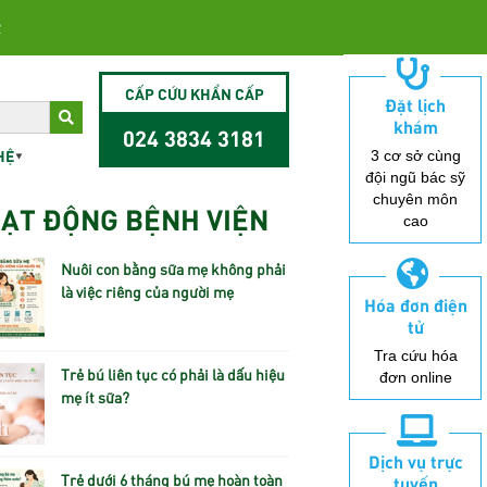
2
CẤP CỨU KHẨN CẤP
Đặt lịch
khám
024 3834 3181
HỆ
3 cơ sở cùng
đội ngũ bác sỹ
chuyên môn
ẠT ĐỘNG BỆNH VIỆN
cao
Nuôi con bằng sữa mẹ không phải
là việc riêng của người mẹ
Hóa đơn điện
tử
Tra cứu hóa
Trẻ bú liên tục có phải là dấu hiệu
đơn online
mẹ ít sữa?
Dịch vụ trực
Trẻ dưới 6 tháng bú mẹ hoàn toàn
tuyến