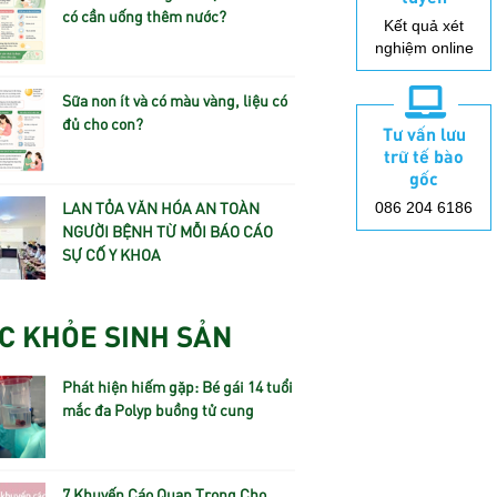
có cần uống thêm nước?
Kết quả xét
nghiệm online
Sữa non ít và có màu vàng, liệu có
đủ cho con?
Tư vấn lưu
trữ tế bào
gốc
LAN TỎA VĂN HÓA AN TOÀN
086 204 6186
NGƯỜI BỆNH TỪ MỖI BÁO CÁO
SỰ CỐ Y KHOA
C KHỎE SINH SẢN
Phát hiện hiếm gặp: Bé gái 14 tuổi
mắc đa Polyp buồng tử cung
7 Khuyến Cáo Quan Trọng Cho