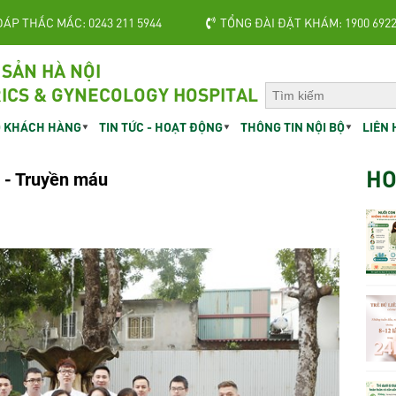
ĐÁP THẮC MẮC: 0243 211 5944
TỔNG ĐÀI ĐẶT KHÁM: 1900 692
 SẢN HÀ NỘI
ICS & GYNECOLOGY HOSPITAL
 KHÁCH HÀNG
TIN TỨC - HOẠT ĐỘNG
THÔNG TIN NỘI BỘ
LIÊN 
HO
c - Truyền máu