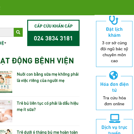
2
CẤP CỨU KHẨN CẤP
Đặt lịch
khám
024 3834 3181
HỆ
3 cơ sở cùng
đội ngũ bác sỹ
chuyên môn
ẠT ĐỘNG BỆNH VIỆN
cao
Nuôi con bằng sữa mẹ không phải
là việc riêng của người mẹ
Hóa đơn điện
tử
Tra cứu hóa
Trẻ bú liên tục có phải là dấu hiệu
đơn online
mẹ ít sữa?
Dịch vụ trực
Trẻ dưới 6 tháng bú mẹ hoàn toàn
tuyến