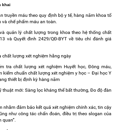
n khai
oàn truyền máu theo quy định bộ y tế, hàng năm khoa tổ
u và chế phẩm máu an toàn.
à quản lý chất lượng trong khoa theo hệ thống chất
13 và Quyết đinh 2429/QĐ-BYT về tiêu chí đánh giá
ra chất lượng xét nghiệm hằng ngày
ểm tra chất lượng xét nghiệm Huyết học, Đông máu,
 kiểm chuẩn chất lượng xét nghiệm y học – Đại học Y
ang thiết bị định kỳ hàng năm
kỹ thuật mới: Sàng lọc kháng thể bất thường, Đo độ đàn
năm nhằm đảm bảo kết quả xét nghiệm chính xác, tin cậy
ũng như công tác chẩn đoán, điều trị theo slogan của
h quan”.