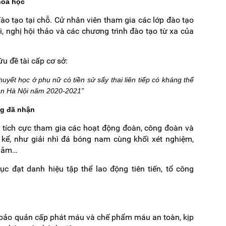
hoa học
o tạo tại chỗ. Cử nhân viên tham gia các lớp đào tạo
 nghị hội thảo và các chương trình đào tạo từ xa của
u đề tài cấp cơ sở:
yết học ở phụ nữ có tiền sử sẩy thai liên tiếp có kháng thể
sản Hà Nội năm 2020-2021”
ng đã nhận
 tích cực tham gia các hoạt động đoàn, công đoàn và
 kể, như giải nhì đá bóng nam cùng khối xét nghiệm,
 năm…
 đạt danh hiệu tập thể lao động tiên tiến, tổ công
ù, bảo quản cấp phát máu và chế phẩm máu an toàn, kịp