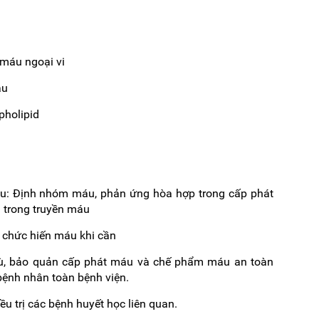
 máu ngoại vi
áu
pholipid
áu: Định nhóm máu, phản ứng hòa hợp trong cấp phát
 trong truyền máu
 chức hiến máu khi cần
trù, bảo quản cấp phát máu và chế phẩm máu an toàn
 bệnh nhân toàn bệnh viện.
ều trị các bệnh huyết học liên quan.