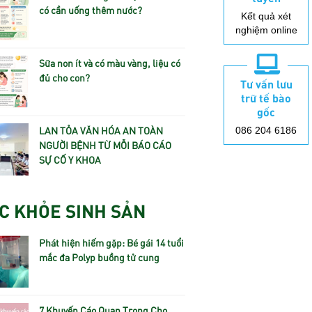
có cần uống thêm nước?
Kết quả xét
nghiệm online
Sữa non ít và có màu vàng, liệu có
đủ cho con?
Tư vấn lưu
trữ tế bào
gốc
LAN TỎA VĂN HÓA AN TOÀN
086 204 6186
NGƯỜI BỆNH TỪ MỖI BÁO CÁO
SỰ CỐ Y KHOA
C KHỎE SINH SẢN
Phát hiện hiếm gặp: Bé gái 14 tuổi
mắc đa Polyp buồng tử cung
7 Khuyến Cáo Quan Trọng Cho