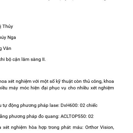
ị Thủy
húy Nga
ng Vân
hi bộ cận lâm sàng II.
oa xét nghiệm với một số kỹ thuật còn thủ công, khoa
iều máy móc hiện đại phục vụ cho nhiều xét nghiệm
u tự động phương pháp lase: DxH600: 02 chiếc
bằng phương pháp đo quang: ACLTOP550: 02
xét nghiệm hòa hợp trong phát máu: Orthor Vision,