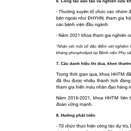
6. Công tác đào tạo và nghiên cứu k
- Thường xuyên tổ chức các nhóm đà
bên ngoài như ĐHYHN, tham gia hội,
các bệnh viện đầu ngành.
- Năm 2021 khoa tham gia nghiên cứ
“Nhận xét một số đặc điểm xét nghiệm hu
kháng phospholipid tại Bệnh viện Phụ 
7. Các danh hiệu thi đua, khen thưở
Trong thời gian qua, khoa HHTM đã
đã thu được nhiều thành tích đáng
tham gia hiến máu nhân đạo hàng
Năm 2016-2021, khoa HHTM liên tục
đoàn vững mạnh.
8. Hướng phát triển
- Tổ chức thực hiện công tác dự tr