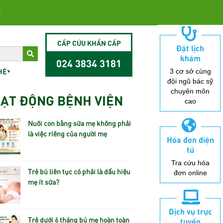
2
CẤP CỨU KHẨN CẤP
Đặt lịch
khám
024 3834 3181
HỆ
3 cơ sở cùng
đội ngũ bác sỹ
chuyên môn
ẠT ĐỘNG BỆNH VIỆN
cao
Nuôi con bằng sữa mẹ không phải
là việc riêng của người mẹ
Hóa đơn điện
tử
Tra cứu hóa
Trẻ bú liên tục có phải là dấu hiệu
đơn online
mẹ ít sữa?
Dịch vụ trực
Trẻ dưới 6 tháng bú mẹ hoàn toàn
tuyến