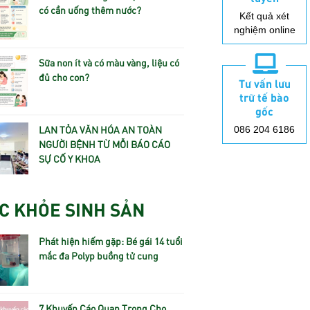
có cần uống thêm nước?
Kết quả xét
nghiệm online
Sữa non ít và có màu vàng, liệu có
đủ cho con?
Tư vấn lưu
trữ tế bào
gốc
LAN TỎA VĂN HÓA AN TOÀN
086 204 6186
NGƯỜI BỆNH TỪ MỖI BÁO CÁO
SỰ CỐ Y KHOA
C KHỎE SINH SẢN
Phát hiện hiếm gặp: Bé gái 14 tuổi
mắc đa Polyp buồng tử cung
7 Khuyến Cáo Quan Trọng Cho