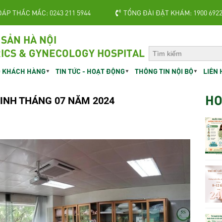
ĐÁP THẮC MẮC: 0243 211 5944
TỔNG ĐÀI ĐẶT KHÁM: 1900 692
 SẢN HÀ NỘI
ICS & GYNECOLOGY HOSPITAL
 KHÁCH HÀNG
TIN TỨC - HOẠT ĐỘNG
THÔNG TIN NỘI BỘ
LIÊN 
HO
INH THÁNG 07 NĂM 2024