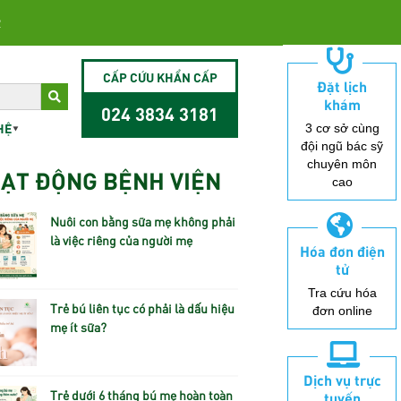
2
CẤP CỨU KHẨN CẤP
Đặt lịch
khám
024 3834 3181
HỆ
3 cơ sở cùng
đội ngũ bác sỹ
chuyên môn
ẠT ĐỘNG BỆNH VIỆN
cao
Nuôi con bằng sữa mẹ không phải
là việc riêng của người mẹ
Hóa đơn điện
tử
Tra cứu hóa
Trẻ bú liên tục có phải là dấu hiệu
đơn online
mẹ ít sữa?
Dịch vụ trực
Trẻ dưới 6 tháng bú mẹ hoàn toàn
tuyến