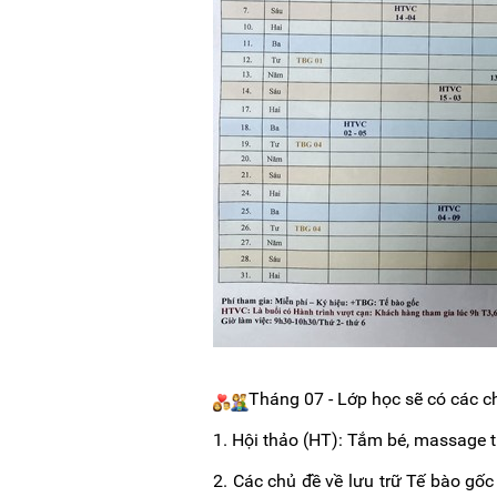
Tháng 07 - Lớp học sẽ có các c
1. Hội thảo (HT): Tắm bé, massage trẻ
2. Các chủ đề về lưu trữ Tế bào gố