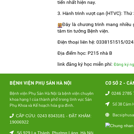
tiến nhất hiện nay.
3. Hành trình vượt cạn (HTVC): Thứ 
Đây là chương trình mang nhiều 
tâm tin tưởng Bệnh viện.
Điện thoại liên hệ: 0338151515/0
Địa điểm học: P215 nhà B
link đăng ký học miễn phí:
Đăng ký n
BỆNH VIỆN PHỤ SẢN HÀ NỘI
CƠ SỞ 2 - CẢ
Bệnh viện Phụ Sản Hà Nội là bệnh viện chuyên
0246 2785 
khoa hạng I của thành phố trong lĩnh vực Sản
Số 38 Cảm H
Phụ Khoa và Kế hoạch hóa gia đình.
Bacsiphusa
CẤP CỨU: 0243 8343181 - ĐẶT KHÁM:
19006922
Số 929 La Thành, Phường Láng, Hà Nội