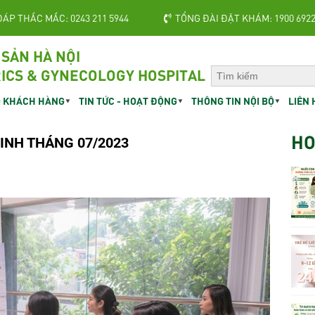
ĐÁP THẮC MẮC: 0243 211 5944
TỔNG ĐÀI ĐẶT KHÁM: 1900 692
 SẢN HÀ NỘI
ICS & GYNECOLOGY HOSPITAL
 KHÁCH HÀNG
TIN TỨC - HOẠT ĐỘNG
THÔNG TIN NỘI BỘ
LIÊN 
HO
INH THÁNG 07/2023