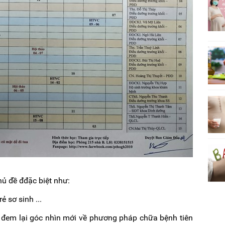
hủ đề đđặc biệt như:
 sơ sinh ...
c đem lại góc nhìn mới về phương pháp chữa bệnh tiên