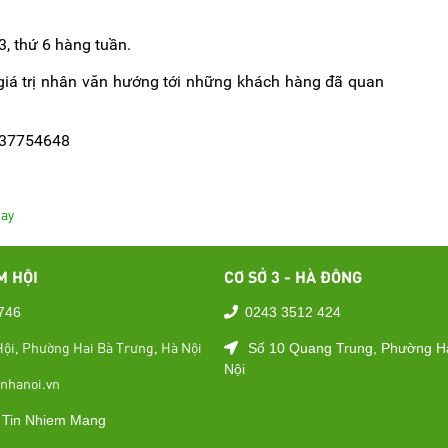
3, thứ 6 hàng tuần.
giá trị nhân văn hướng tới những khách hàng đã quan
2437754648
gay
M HỘI
CƠ SỞ 3 - HÀ ĐÔNG
746
0243 3512 424
ội, Phường Hai Bà Trưng, Hà Nội
Số 10 Quang Trung, Phường H
Nội
nhanoi.vn