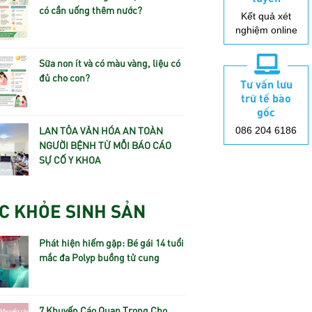
có cần uống thêm nước?
Kết quả xét
nghiệm online
Sữa non ít và có màu vàng, liệu có
đủ cho con?
Tư vấn lưu
trữ tế bào
gốc
LAN TỎA VĂN HÓA AN TOÀN
086 204 6186
NGƯỜI BỆNH TỪ MỖI BÁO CÁO
SỰ CỐ Y KHOA
C KHỎE SINH SẢN
Phát hiện hiếm gặp: Bé gái 14 tuổi
mắc đa Polyp buồng tử cung
7 Khuyến Cáo Quan Trọng Cho