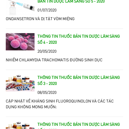
BẢN TIN DƯỢC LÂM SÀNG SỐ 5 - 2020
01/07/2020
ONDANSETRON VÀ DỊ TẬT VÒM MIỆNG
THÔNG TIN THUỐC BẢN TIN DƯỢC LÂM SÀNG
SỐ 4 - 2020
20/05/2020
NHIỄM CHLAMYDIA TRACHOMATIS ĐƯỜNG SINH DỤC
THÔNG TIN THUỐC BẢN TIN DƯỢC LÂM SÀNG
SỐ 3 - 2020
08/05/2020
CẬP NHẬT VỀ KHÁNG SINH FLUOROQUINOLON VÀ CÁC TÁC
DỤNG KHÔNG MONG MUỐN:
THÔNG TIN THUỐC BẢN TIN DƯỢC LÂM SÀNG