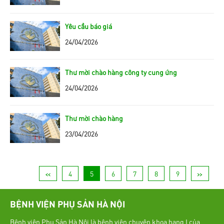
Yêu cầu báo giá
24/04/2026
Thư mời chào hàng công ty cung ứng
24/04/2026
Thư mời chào hàng
23/04/2026
<<
4
5
6
7
8
9
>>
BỆNH VIỆN PHỤ SẢN HÀ NỘI
Bệnh viện Phụ Sản Hà Nội là bệnh viện chuyên khoa hạng I của