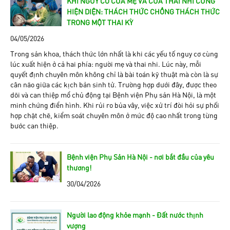
KHI NGUY CƠ CỦA MẸ VÀ CỦA THAI NHI CÙNG
HIỆN DIỆN: THÁCH THỨC CHỒNG THÁCH THỨC
TRONG MỘT THAI KỲ
04/05/2026
Trong sản khoa, thách thức lớn nhất là khi các yếu tố nguy cơ cùng
lúc xuất hiện ở cả hai phía: người mẹ và thai nhi. Lúc này, mỗi
quyết định chuyên môn không chỉ là bài toán kỹ thuật mà còn là sự
cân não giữa các kịch bản sinh tử. Trường hợp dưới đây, được theo
dõi và can thiệp mổ chủ động tại Bệnh viện Phụ sản Hà Nội, là một
minh chứng điển hình. Khi rủi ro bủa vây, việc xử trí đòi hỏi sự phối
hợp chặt chẽ, kiểm soát chuyên môn ở mức độ cao nhất trong từng
bước can thiệp.
Bệnh viện Phụ Sản Hà Nội - nơi bắt đầu của yêu
thương!
30/04/2026
Người lao động khỏe mạnh - Đất nước thịnh
vượng