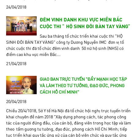
24/04/2018
ĐÊM VINH DANH KHU VỰC MIỀN BẮC
CUỘC THI “ HỘ SINH ĐÔI BÀN TAY VÀNG”
Sau ba tháng tổ chức triển khai cuộc thi “HỘ
SINH ĐÔI BÀN TAY VÀNG” công ty Dương Nguyễn IMC đơn vị tổ
chức cuộc thi đã tổ chức đêm vinh danh 50 nữ hộ sinh (NHS) có
điểm cao khu vực miền Bắc...
21/04/2018
GIAO BAN TRỰC TUYẾN "ĐẨY MẠNH HỌC TẬP
VÀ LÀM THEO TƯ TƯỞNG, ĐẠO ĐỨC, PHONG
CÁCH HỒ CHÍ MINH"
20/04/2018
Chiều 20/4/1018, Sở Y tế Hà Nội đã tổ chức hội nghị trực tuyến triển
khai chuyên đề năm 2018 “Xây dựng phong cách, tác phong công
tác của người đứng đầu, của cán bộ, đảng viên trong học tập và làm
theo tấm gương tư tưởng, đạo đức, phong cách Hồ Chí Minh; tiếp
tục triển khai quy tắc ứng xử của cán bộ viên chức và quy tắc ứng