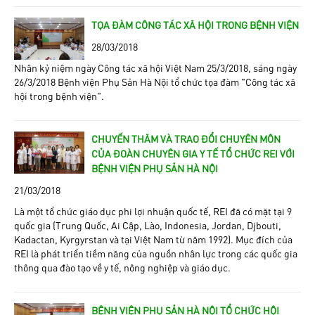
TỌA ĐÀM CÔNG TÁC XÃ HỘI TRONG BỆNH VIỆN
28/03/2018
Nhân kỷ niệm ngày Công tác xã hội Việt Nam 25/3/2018, sáng ngày
26/3/2018 Bệnh viện Phụ Sản Hà Nội tổ chức tọa đàm “Công tác xã
hội trong bệnh viện”.
CHUYẾN THĂM VÀ TRAO ĐỔI CHUYÊN MÔN
CỦA ĐOÀN CHUYÊN GIA Y TẾ TỔ CHỨC REI VỚI
BỆNH VIỆN PHỤ SẢN HÀ NỘI
21/03/2018
Là một tổ chức giáo dục phi lợi nhuận quốc tế, REI đã có mặt tại 9
quốc gia (Trung Quốc, Ai Cập, Lào, Indonesia, Jordan, Djbouti,
Kadactan, Kyrgyrstan và tại Việt Nam từ năm 1992). Mục đích của
REI là phát triển tiềm năng của nguồn nhân lực trong các quốc gia
thông qua đào tạo về y tế, nông nghiệp và giáo dục.
BỆNH VIỆN PHỤ SẢN HÀ NỘI TỔ CHỨC HỘI