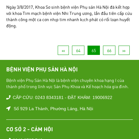
Ngày 3/8/2017, Khoa Sơ sinh bệnh viện Phụ sản Hà Nội đã kết hợp
với khoa Tim mạch bệnh viện Nhi Trung ương, lần đầu tiên cấp cứu
thành công một ca cơn nhịp tim nhanh kịch phát có rối loạn huyết
động.
<<
64
65
66
>>
BỆNH VIỆN PHỤ SẢN HÀ NỘI
Bệnh viện Phụ Sản Hà Nội là bệnh viện chuyên khoa hạng I của
thành phố trong lĩnh vực Sản Phụ Khoa và Kế hoạch hóa gia đình.
CẤP CỨU: 0243 8343181 - ĐẶT KHÁM: 19006922
Số 929 La Thành, Phường Láng, Hà Nội
CƠ SỞ 2 - CẢM HỘI