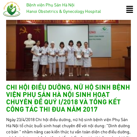
Bệnh viện Phụ Sản Hà Nội
Hanoi Obstetrics & Gynecology Hospital
CHI HỘI ĐIỀU DƯỠNG, NỮ HỘ SINH BỆNH
VIỆN PHỤ SẢN HÀ NỘI SINH HOẠT
CHUYÊN ĐỀ QUÝ I/2018 VÀ TỔNG KẾT
CÔNG TÁC THI ĐUA NĂM 2017
Ngày 23/4/2018 Chi hội điều dưỡng, nữ hộ sinh bệnh viện Phụ Sản
Hà Nội tổ chức buổi sinh hoạt chuyên đề với nội dung: “Dinh dưỡng
cơ bản ” nhằm nâng cao kiến thức tư vấn toàn diện cho điều dưỡng,