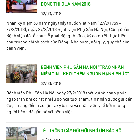
ĐỘNG THI ĐUA NĂM 2018
02/03/2018
Nhân kỷ niệm 63 năm ngày thầy thuốc Việt Nam ( 27/2/1955 –
27/2/2018), ngày 27/2/2018 Bệnh viện Phụ Sản Hà Nội, Công đoàn
Bệnh viện đã tổ chức lễ phát động thi đua, ký cam kết thực hiện
chủ trương chính sách của Đảng, Nhà nước, nội quy, quy chế của
bệnh viện.
BỆNH VIỆN PHỤ SẢN HÀ NỘI “TRAO NHẬN
NIỀM TIN – KHƠI THÊM NGUỒN HẠNH PHÚC”
02/03/2018
Bệnh viện Phụ Sản Hà Nội ngày 27/2/2018 thật vui và hạnh phúc
ngập tràn khi có rất nhiều bó hoa tươi thắm, tin nhắn được gửi đến,
được mang đến trao tận tay y bác sĩ và nhân viên y tế bởi những
người bệnh đã gắn bó với bệnh viện.
TẾT TRỒNG CÂY ĐỜI ĐỜI NHỚ ƠN BÁC HỒ
01/03/2018