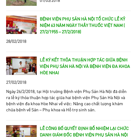
BỆNH VIỆN PHỤ SẢN HÀ NỘI TỔ CHỨC LỄ KỶ
NIỆM 63 NĂM NGÀY THẦY THUỐC VIỆT NAM (
27/2/1955 – 27/2/2018)
28/02/2018
LỄ KÝ KẾT THỎA THUẬN HỢP TÁC GIỮA BỆNH
VIỆN PHỤ SẢN HÀ NỘI VÀ BỆNH VIỆN ĐA KHOA
HÒE NHAI
27/02/2018
Ngày 26/2/2018, tại Hội trường Bệnh viện Phụ Sản Hà Nội đã diễn
ra lễ ký thỏa thuận hợp tác giữa hai bệnh viện Phụ Sản Hà Nội và
bệnh viện đa khoa Hòe Nhai về việc: Nâng cao chất lượng khám
chữa bệnh về Sản – Phụ khoa và Hỗ trợ sinh sản.
LỄ CÔNG BỐ QUYẾT ĐỊNH BỔ NHIỆM LẠI CHỨC
DANH GIÁM ĐỐC BỆNH VIỆN PHỤ SẢN HÀ NỘI