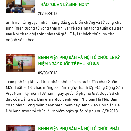
THẢO “QUẢN LÝ SINH NON”
20/03/2018
Sinh non là nguyên nhân hàng đầu gây biến chứng và tử vong chu
sinh (hiện tượng tử vong thai nhi và trẻ sơ sinh trong tuần đầu tiên
sau khi chào đời) trên toàn thế giới. Đây là thách thức lớn cho
ngành sản khoa.
BỆNH VIỆN PHỤ SẢN HÀ NỘI TỔ CHỨC LỄ KỶ
NIỆM NGÀY QUỐC TẾ PHỤ NỮ 8/3
09/03/2018
Trong không khí vui tươi phấn khởi của cả nước đón chào Xuân
Mậu Tuất 2018, chào mừng 88 năm ngày thành lập Đảng Cộng Sản
Việt Nam, Kỷ niệm 108 năm ngày quốc tế phụ nữ 8/3, được Sự chỉ
đạo của Đảng ủy, Ban giám đốc bệnh viện Phụ Sản Hà Nội, Ban
chấp hành Công đoàn bệnh viện, hôm nay Bệnh viện Phụ Sản Hà
Nội long trọng tổ chức lễ kỷ niệm ngày quốc tế phụ nữ 8/3/2018.
BỆNH VIỆN PHỤ SẢN HÀ NỘI TỔ CHỨC PHÁT